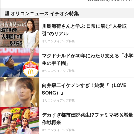
オリコンニュース イチオシ特集
川島海荷さんと学ぶ 日常に潜む“人身取
引”のリアル
オリコンタイアップ特集
マクドナルドが40年にわたり支える「小学
生の甲子園」
オリコンタイアップ特集
向井康二イケメンすぎ！純愛『（LOVE
SONG）』
オリコンタイアップ特集
デカすぎ都市伝説発生!?ファミマ45％増量
作戦再来
オリコンタイアップ特集