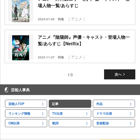
場人物一覧/あらすじ
｜アニメ｜
2024-01-05
特集
アニメ『陰陽師』声優・キャスト・登場人物一
覧/あらすじ【Netflix】
｜アニメ｜
2023-11-27
特集
1/3
次へ
芸能人事典
芸能人TOP
記事
作品
ランキング情報
TV出演
ドラマ出演
CM出演
歌詞
音楽配信