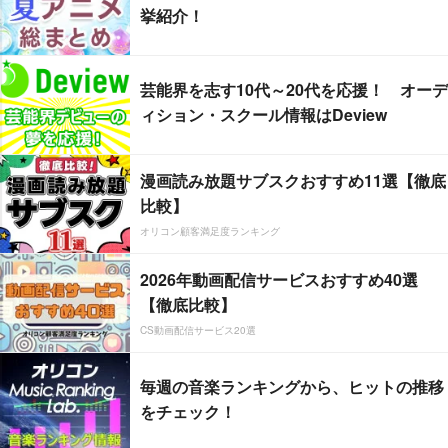
挙紹介！
芸能界を志す10代～20代を応援！ オーデ
ィション・スクール情報はDeview
漫画読み放題サブスクおすすめ11選【徹底
比較】
オリコン顧客満足度ランキング
2026年動画配信サービスおすすめ40選
【徹底比較】
CS動画配信サービス20選
毎週の音楽ランキングから、ヒットの推移
をチェック！