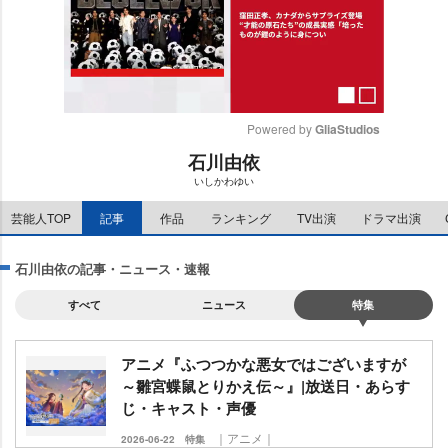
Powered by 
GliaStudios
石川由依
M
いしかわゆい
u
t
芸能人TOP
記事
作品
ランキング
TV出演
ドラマ出演
e
石川由依の記事・ニュース・速報
すべて
ニュース
特集
アニメ『ふつつかな悪女ではございますが
～雛宮蝶鼠とりかえ伝～』|放送日・あらす
じ・キャスト・声優
｜アニメ｜
2026-06-22
特集