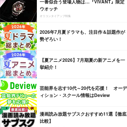
一番似合う登場人物は…『VIVANT』限定
ウオッチ
オリコンタイアップ特集
2026年7月夏ドラマも、注目作＆話題作が
勢ぞろい！
【夏アニメ2026】7月期夏の新アニメを一
挙紹介！
芸能界を志す10代～20代を応援！ オーデ
ィション・スクール情報はDeview
漫画読み放題サブスクおすすめ11選【徹底
比較】