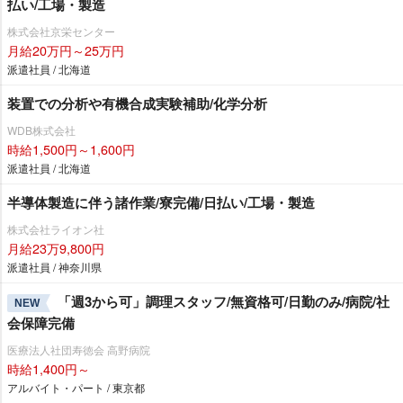
払い/工場・製造
株式会社京栄センター
月給20万円～25万円
派遣社員 / 北海道
装置での分析や有機合成実験補助/化学分析
WDB株式会社
時給1,500円～1,600円
派遣社員 / 北海道
半導体製造に伴う諸作業/寮完備/日払い/工場・製造
株式会社ライオン社
月給23万9,800円
派遣社員 / 神奈川県
「週3から可」調理スタッフ/無資格可/日勤のみ/病院/社
NEW
会保障完備
医療法人社団寿徳会 高野病院
時給1,400円～
アルバイト・パート / 東京都