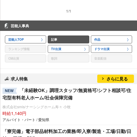
1/1
芸能人事典
芸能人TOP
記事
作品
ランキング情報
TV出演
ドラマ出演
CM出演
歌詞
音楽配信
求人特集
さらに見る
「未経験OK」調理スタッフ/無資格可/シフト相談可/住
NEW
宅型有料老人ホーム/社会保障完備
株式会社smis/ナーシングホーム寿々 小牧
時給1,140円
アルバイト・パート / 愛知県
「寮完備」電子部品材料加工の業務/即入寮/製造・工場/日勤/日