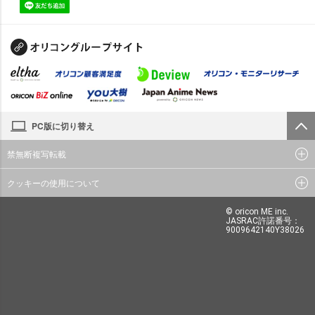
PC版に切り替え
禁無断複写転載
クッキーの使用について
© oricon ME inc.
JASRAC許諾番号：
9009642140Y38026