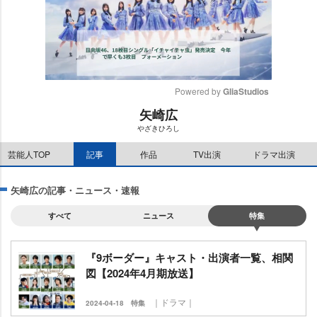
Powered by 
GliaStudios
矢崎広
M
ざきひろし
u
t
芸能人TOP
記事
作品
TV出演
ドラマ出演
e
矢崎広の記事・ニュース・速報
すべて
ニュース
特集
『9ボーダー』キャスト・出演者一覧、相関
図【2024年4月期放送】
｜ドラマ｜
2024-04-18
特集