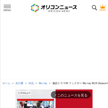
ホーム
吉川愛
作品
Blu-ray
連続ドラマW フィクサー Blu-ray BOX Season
このニュースを見る
arrow_forward_ios