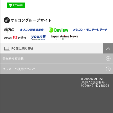
PC版に切り替え
禁無断複写転載
クッキーの使用について
© oricon ME inc.
JASRAC許諾番号：
9009642140Y38026