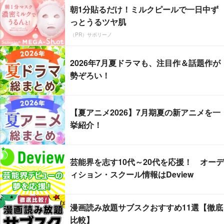
朝1分貼るだけ！ミルクピールで一日中ず
っとうるツヤ肌
（PR）サボリーノ
2026年7月夏ドラマも、注目作＆話題作が
勢ぞろい！
【夏アニメ2026】7月期夏の新アニメを一
挙紹介！
芸能界を志す10代～20代を応援！ オーデ
ィション・スクール情報はDeview
漫画読み放題サブスクおすすめ11選【徹底
比較】