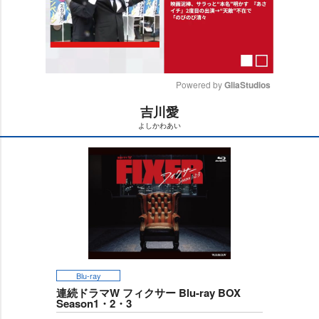
Powered by 
GliaStudios
吉川愛
M
よしかわあい
u
t
e
Blu-ray
連続ドラマW フィクサー Blu-ray BOX
Season1・2・3