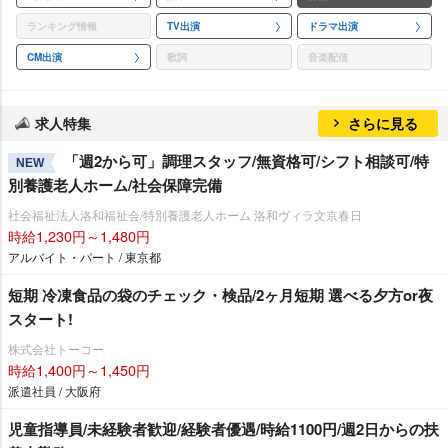
ランキング情報
TV出演
ドラマ出演
CM出演
歌詞
音楽配信
求人特集
さらに見る
「週2から可」調理スタッフ/無資格可/シフト相談可/特
NEW
別養護老人ホーム/社会保障完備
社会福祉法人洛和福祉会/特別養護老人ホーム 洛和ヴィラ文京春日
時給1,230円～1,480円
アルバイト・パート / 東京都
短期 冷凍食品の袋のチェック・検品/2ヶ月短期 選べる夕方or夜
スタート!
株式会社トーコー
時給1,400円～1,450円
派遣社員 / 大阪府
児童指導員/未経験者歓迎/経験者優遇/時給1100円/週2日からの扶