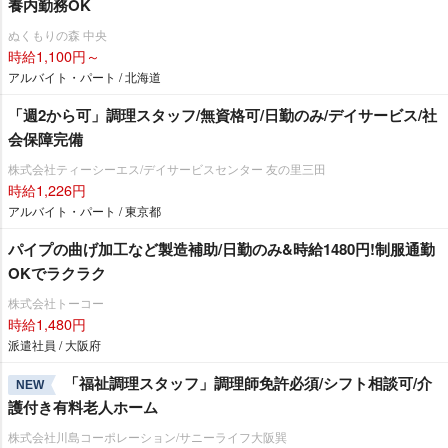
養内勤務OK
ぬくもりの森 中央
時給1,100円～
アルバイト・パート / 北海道
「週2から可」調理スタッフ/無資格可/日勤のみ/デイサービス/社
会保障完備
株式会社ティーシーエス/デイサービスセンター 友の里三田
時給1,226円
アルバイト・パート / 東京都
パイプの曲げ加工など製造補助/日勤のみ&時給1480円!制服通勤
OKでラクラク
株式会社トーコー
時給1,480円
派遣社員 / 大阪府
「福祉調理スタッフ」調理師免許必須/シフト相談可/介
NEW
護付き有料老人ホーム
株式会社川島コーポレーション/サニーライフ大阪巽