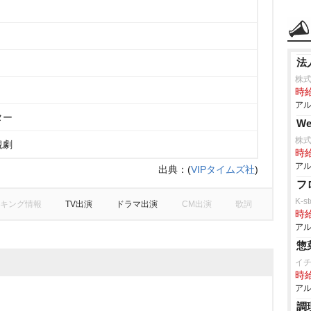
法
株
時給
アル
ター
W
株式
観劇
時給
アル
出典：
(
VIPタイムズ社
)
フ
K-s
キング情報
TV出演
ドラマ出演
CM出演
歌詞
時給
アル
惣
イ
時給
アル
調