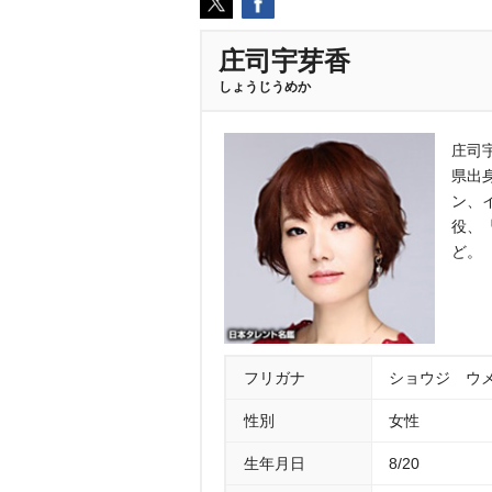
庄司宇芽香
しょうじうめか
庄司
県出身
ン、
役、
ど。
フリガナ
ショウジ ウ
性別
女性
生年月日
8/20