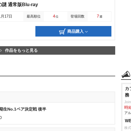
 通常版Blu-ray
4
7
1月17日
最高順位
登場回数
位
週
商品購入
作品をもっと見る
カ
務
Joi
時給
生No.1ペア決定戦 後半
アル
0
W
株式