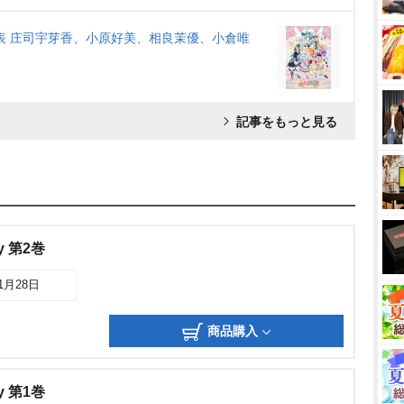
表 庄司宇芽香、小原好美、相良茉優、小倉唯
記事をもっと見る
y 第2巻
01月28日
商品購入
y 第1巻