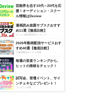
芸能界を志す10代～20代を応
援！オーディション・スクー
ル情報はDeview
漫画読み放題サブスクおすす
め11選【徹底比較】
オリコン顧客満足度ランキング
2026年動画配信サービスおす
すめ40選【徹底比較】
CS動画配信サービス20選
毎週の音楽ランキングから、
ヒットの推移をチェック！
試写会、登壇イベント、サイ
ンチェキなどプレゼント！
プレゼント特集