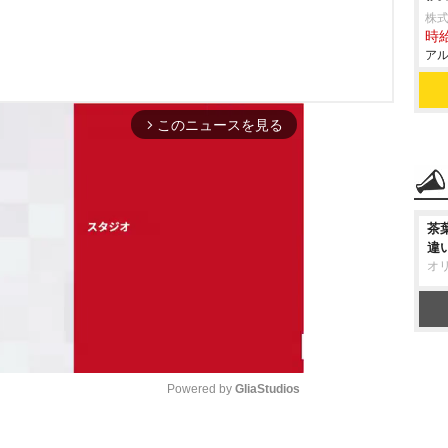
株
時給
アル
このニュースを見る
arrow_forward_ios
茶
違
オ
Powered by 
GliaStudios
M