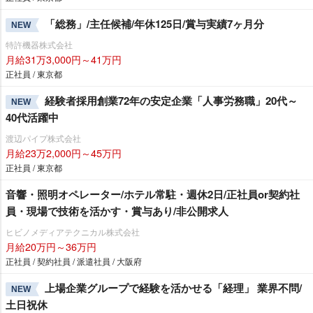
「総務」/主任候補/年休125日/賞与実績7ヶ月分
NEW
特許機器株式会社
月給31万3,000円～41万円
正社員 / 東京都
経験者採用創業72年の安定企業「人事労務職」20代～
NEW
40代活躍中
渡辺パイプ株式会社
月給23万2,000円～45万円
正社員 / 東京都
音響・照明オペレーター/ホテル常駐・週休2日/正社員or契約社
員・現場で技術を活かす・賞与あり/非公開求人
ヒビノメディアテクニカル株式会社
月給20万円～36万円
正社員 / 契約社員 / 派遣社員 / 大阪府
上場企業グループで経験を活かせる「経理」 業界不問/
NEW
土日祝休