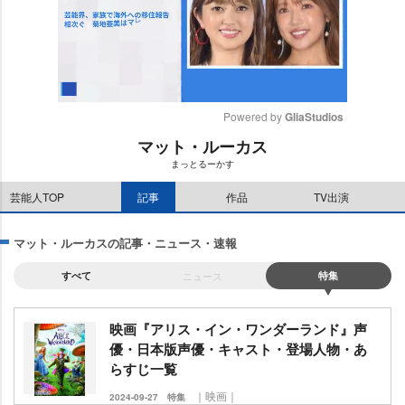
Powered by 
GliaStudios
マット・ルーカス
M
まっとるーかす
u
t
芸能人TOP
記事
作品
TV出演
e
マット・ルーカスの記事・ニュース・速報
すべて
ニュース
特集
映画『アリス・イン・ワンダーランド』声
優・日本版声優・キャスト・登場人物・あ
らすじ一覧
｜映画｜
2024-09-27
特集