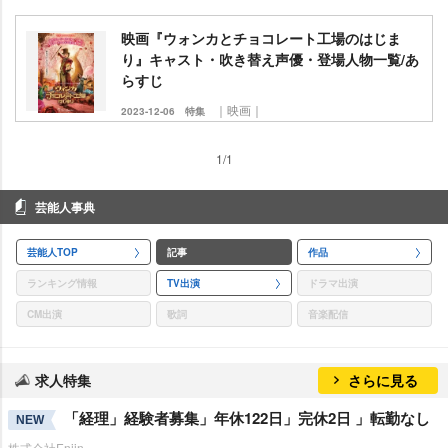
映画『ウォンカとチョコレート工場のはじま
り』キャスト・吹き替え声優・登場人物一覧/あ
らすじ
｜映画｜
2023-12-06
特集
1/1
芸能人事典
芸能人TOP
記事
作品
ランキング情報
TV出演
ドラマ出演
CM出演
歌詞
音楽配信
求人特集
さらに見る
「経理」経験者募集」年休122日」完休2日 」転勤なし
NEW
株式会社Enjin