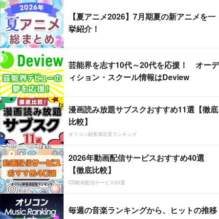
【夏アニメ2026】7月期夏の新アニメを一
挙紹介！
芸能界を志す10代～20代を応援！ オーデ
ィション・スクール情報はDeview
漫画読み放題サブスクおすすめ11選【徹底
比較】
オリコン顧客満足度ランキング
2026年動画配信サービスおすすめ40選
【徹底比較】
CS動画配信サービス20選
毎週の音楽ランキングから、ヒットの推移