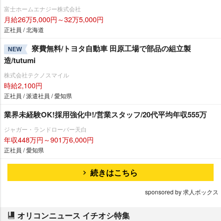
富士ホームエナジー株式会社
月給26万5,000円～32万5,000円
正社員 / 北海道
寮費無料/トヨタ自動車 田原工場で部品の組立製
NEW
造/tutumi
株式会社テクノスマイル
時給2,100円
正社員 / 派遣社員 / 愛知県
業界未経験OK!採用強化中!/営業スタッフ/20代平均年収555万
ジャガー・ランドローバー天白
年収448万円～901万6,000円
正社員 / 愛知県
続きはこちら
sponsored by 求人ボックス
オリコンニュース イチオシ特集