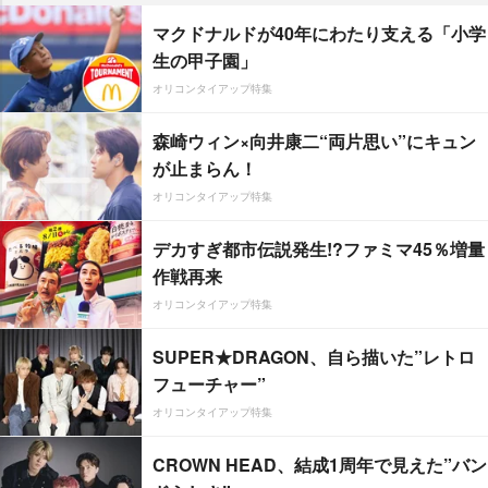
マクドナルドが40年にわたり支える「小学
生の甲子園」
オリコンタイアップ特集
森崎ウィン×向井康二“両片思い”にキュン
が止まらん！
オリコンタイアップ特集
デカすぎ都市伝説発生!?ファミマ45％増量
作戦再来
オリコンタイアップ特集
SUPER★DRAGON、自ら描いた”レトロ
フューチャー”
オリコンタイアップ特集
CROWN HEAD、結成1周年で見えた”バン