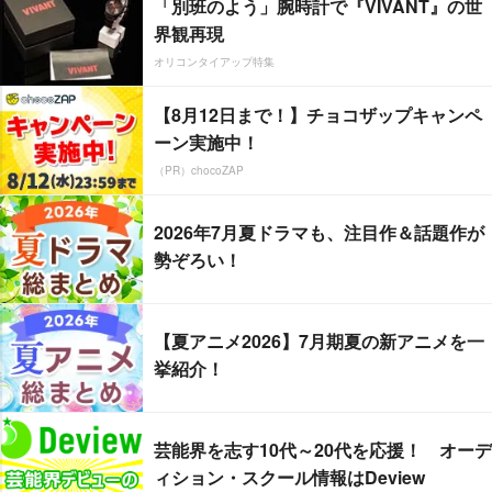
「別班のよう」腕時計で『VIVANT』の世
界観再現
オリコンタイアップ特集
【8月12日まで！】チョコザップキャンペ
ーン実施中！
（PR）chocoZAP
2026年7月夏ドラマも、注目作＆話題作が
勢ぞろい！
【夏アニメ2026】7月期夏の新アニメを一
挙紹介！
芸能界を志す10代～20代を応援！ オーデ
ィション・スクール情報はDeview