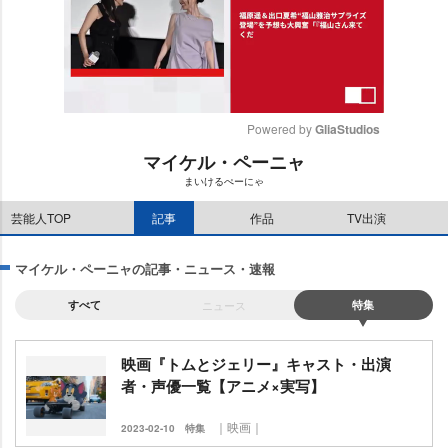
Powered by 
GliaStudios
マイケル・ペーニャ
M
まいけるぺーにゃ
u
t
芸能人TOP
記事
作品
TV出演
e
マイケル・ペーニャの記事・ニュース・速報
すべて
ニュース
特集
映画『トムとジェリー』キャスト・出演
者・声優一覧【アニメ×実写】
｜映画｜
2023-02-10
特集