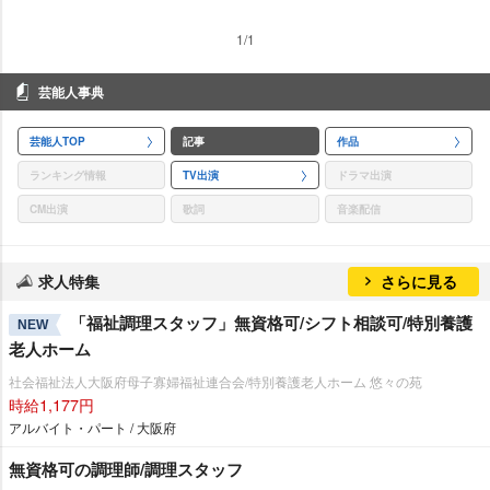
1/1
芸能人事典
芸能人TOP
記事
作品
ランキング情報
TV出演
ドラマ出演
CM出演
歌詞
音楽配信
求人特集
さらに見る
「福祉調理スタッフ」無資格可/シフト相談可/特別養護
NEW
老人ホーム
社会福祉法人大阪府母子寡婦福祉連合会/特別養護老人ホーム 悠々の苑
時給1,177円
アルバイト・パート / 大阪府
無資格可の調理師/調理スタッフ