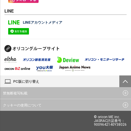
LINE
LINEアカウントメディア
PC版に切り替え
禁無断複写転載
クッキーの使用について
© oricon ME inc.
JASRAC許諾番号：
9009642140Y38026