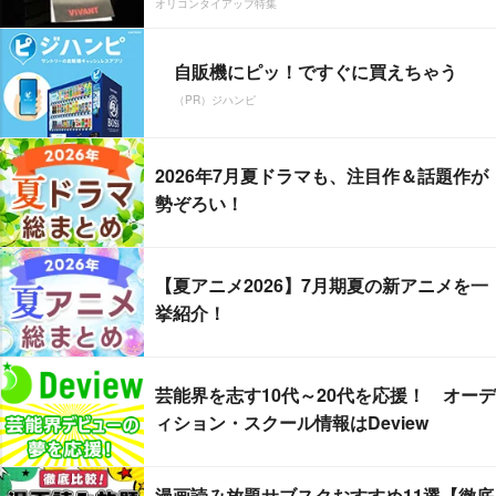
オリコンタイアップ特集
自販機にピッ！ですぐに買えちゃう
（PR）ジハンピ
2026年7月夏ドラマも、注目作＆話題作が
勢ぞろい！
【夏アニメ2026】7月期夏の新アニメを一
挙紹介！
芸能界を志す10代～20代を応援！ オーデ
ィション・スクール情報はDeview
漫画読み放題サブスクおすすめ11選【徹底