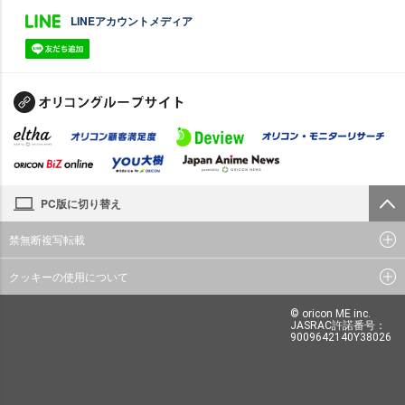
LINEアカウントメディア
PC版に切り替え
禁無断複写転載
クッキーの使用について
© oricon ME inc.
JASRAC許諾番号：
9009642140Y38026