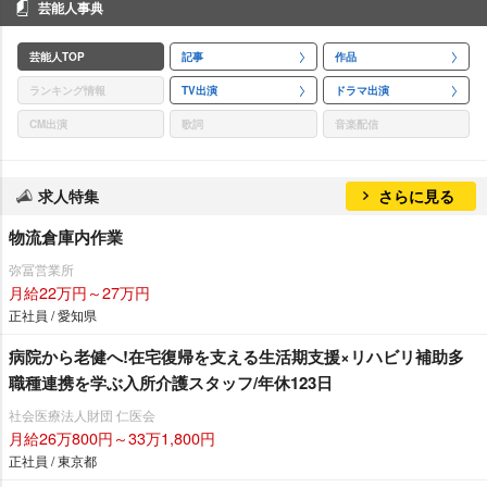
芸能人事典
芸能人TOP
記事
作品
ランキング情報
TV出演
ドラマ出演
CM出演
歌詞
音楽配信
求人特集
さらに見る
物流倉庫内作業
弥冨営業所
月給22万円～27万円
正社員 / 愛知県
病院から老健へ!在宅復帰を支える生活期支援×リハビリ補助多
職種連携を学ぶ入所介護スタッフ/年休123日
社会医療法人財団 仁医会
月給26万800円～33万1,800円
正社員 / 東京都