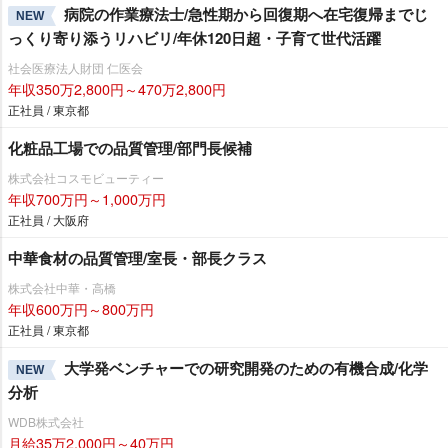
病院の作業療法士/急性期から回復期へ在宅復帰までじ
NEW
っくり寄り添うリハビリ/年休120日超・子育て世代活躍
社会医療法人財団 仁医会
年収350万2,800円～470万2,800円
正社員 / 東京都
化粧品工場での品質管理/部門長候補
株式会社コスモビューティー
年収700万円～1,000万円
正社員 / 大阪府
中華食材の品質管理/室長・部長クラス
株式会社中華・高橋
年収600万円～800万円
正社員 / 東京都
大学発ベンチャーでの研究開発のための有機合成/化学
NEW
分析
WDB株式会社
月給35万2,000円～40万円