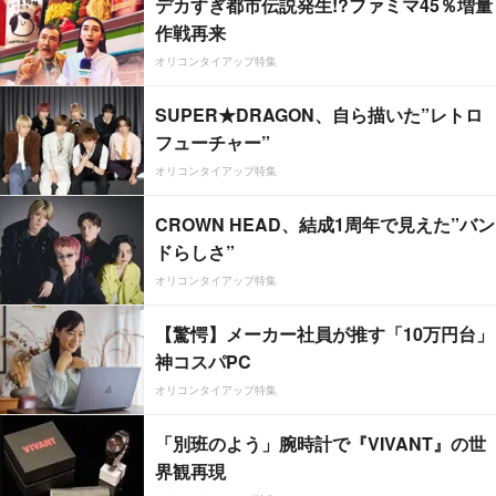
デカすぎ都市伝説発生!?ファミマ45％増量
作戦再来
オリコンタイアップ特集
SUPER★DRAGON、自ら描いた”レトロ
フューチャー”
オリコンタイアップ特集
CROWN HEAD、結成1周年で見えた”バン
ドらしさ”
オリコンタイアップ特集
【驚愕】メーカー社員が推す「10万円台」
神コスパPC
オリコンタイアップ特集
「別班のよう」腕時計で『VIVANT』の世
界観再現