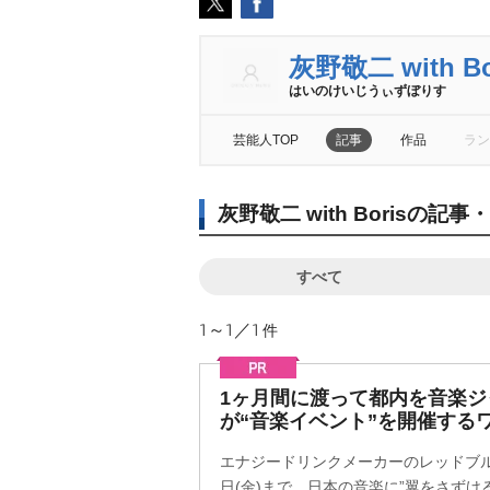
灰野敬二 with Bo
はいのけいじうぃずぼりす
芸能人TOP
記事
作品
ラン
灰野敬二 with Borisの
すべて
1～1／1
件
1ヶ月間に渡って都内を音楽ジャ
が“音楽イベント”を開催する
エナジードリンクメーカーのレッドブルが1
日(金)まで、日本の音楽に”翼をさずけ