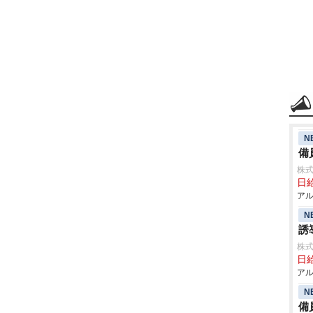
N
備
株式
日給
アル
N
誘
株式
日給
アル
N
備