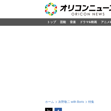
トップ
芸能
音楽
ドラマ&映画
アニメ
ホーム
灰野敬二 with Boris
特集