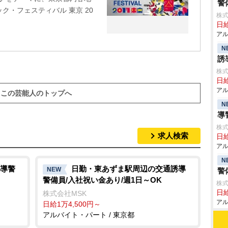
警
ク・フェスティバル 東京 20
株式
日給
アル
N
誘
株式
日給
アル
この芸能人のトップへ
N
導
株式
求人検索
日給
アル
N
導警
日勤・東あずま駅周辺の交通誘導
NEW
警
警備員/入社祝い金あり/週1日～OK
株式
日給
株式会社MSK
アル
日給1万4,500円～
アルバイト・パート / 東京都