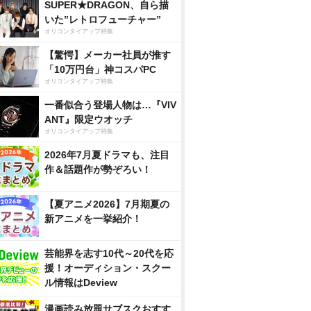
SUPER★DRAGON、自ら描
いた”レトロフューチャー”
オリコンタイアップ特集
【驚愕】メーカー社員が推す
「10万円台」神コスパPC
オリコンタイアップ特集
一番似合う登場人物は…『VIV
ANT』限定ウオッチ
オリコンタイアップ特集
2026年7月夏ドラマも、注目
作＆話題作が勢ぞろい！
【夏アニメ2026】7月期夏の
新アニメを一挙紹介！
芸能界を志す10代～20代を応
援！オーディション・スクー
ル情報はDeview
漫画読み放題サブスクおすす