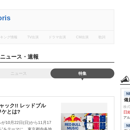
ris
キング情報
TV出演
ドラマ出演
CM出演
歌詞
記事・ニュース・速報
ニュース
特集
N
備
ック!! レッドブル
株式
ワケとは?
日給
アル
0月22日(日)から11月17
N
る”をテーマに、東京都内各地