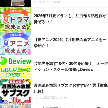
オリコンタイアップ特集
2026年7月夏ドラマも、注目作＆話題作が
勢ぞろい！
【夏アニメ2026】7月期夏の新アニメを一
挙紹介！
芸能界を志す10代～20代を応援！ オーデ
ィション・スクール情報はDeview
漫画読み放題サブスクおすすめ11選【徹底
比較】
オリコン顧客満足度ランキング