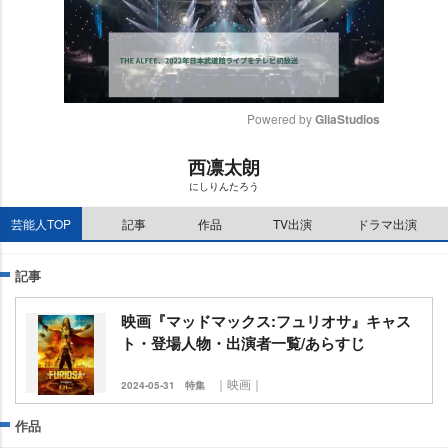
Powered by 
GliaStudios
M
西凛太朗
u
にしりんたろう
t
e
芸能人TOP
記事
作品
TV出演
ドラマ出演
記事
映画『マッドマックス:フュリオサ』キャス
ト・登場人物・出演者一覧/あらすじ
｜映画｜
2024-05-31
特集
作品