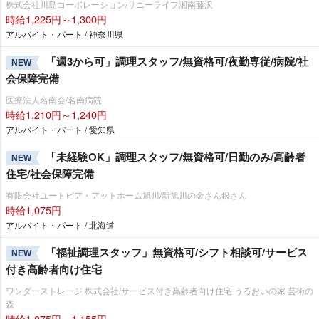
株式会社川島コーポレーション/サニーライフ湘南藤沢
時給1,225円～1,300円
アルバイト・パート / 神奈川県
「週3から可」調理スタッフ/無資格可/夜勤専従/病院/社
NEW
会保障完備
医療法人名南会/名南病院
時給1,210円～1,240円
アルバイト・パート / 愛知県
「未経験OK」調理スタッフ/無資格可/日勤のみ/高齢者
NEW
住宅/社会保障完備
有限会社ユートピア・アットホーム旭川/新旭川の金さん銀さん
時給1,075円
アルバイト・パート / 北海道
「福祉調理スタッフ」無資格可/シフト相談可/サービス
NEW
付き高齢者向け住宅
ワンダーストレージ 株式会社/サービス付き高齢者向け住宅 うるおいの家 芸術の
森
時給1,075円～1,155円