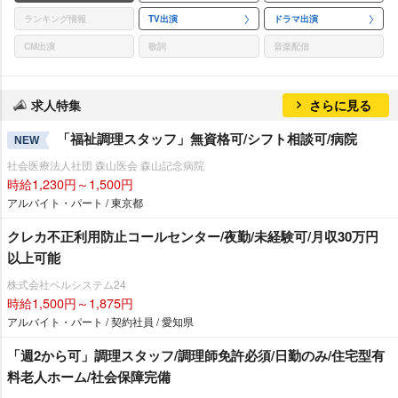
ランキング情報
TV出演
ドラマ出演
CM出演
歌詞
音楽配信
求人特集
さらに見る
「福祉調理スタッフ」無資格可/シフト相談可/病院
NEW
社会医療法人社団 森山医会 森山記念病院
時給1,230円～1,500円
アルバイト・パート / 東京都
クレカ不正利用防止コールセンター/夜勤/未経験可/月収30万円
以上可能
株式会社ベルシステム24
時給1,500円～1,875円
アルバイト・パート / 契約社員 / 愛知県
「週2から可」調理スタッフ/調理師免許必須/日勤のみ/住宅型有
料老人ホーム/社会保障完備