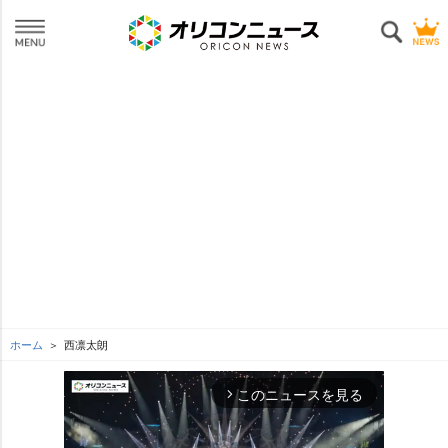
ホーム
西凛太朗
このニュースを見る
arrow_forward_ios