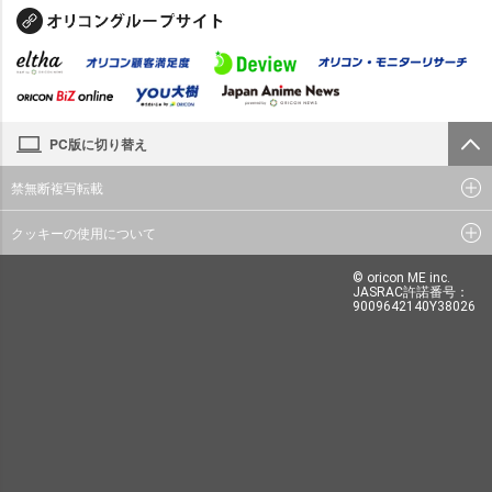
PC版に切り替え
禁無断複写転載
クッキーの使用について
© oricon ME inc.
JASRAC許諾番号：
9009642140Y38026