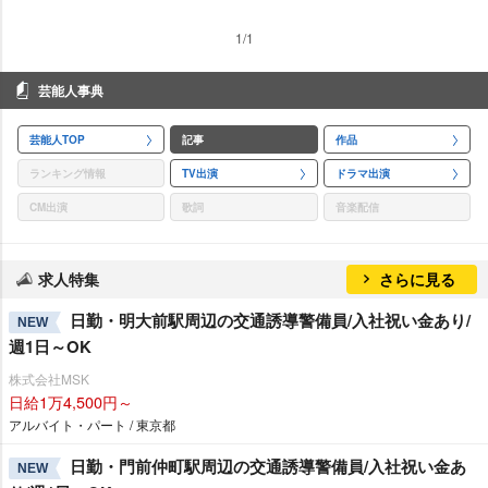
1/1
芸能人事典
芸能人TOP
記事
作品
ランキング情報
TV出演
ドラマ出演
CM出演
歌詞
音楽配信
求人特集
さらに見る
日勤・明大前駅周辺の交通誘導警備員/入社祝い金あり/
NEW
週1日～OK
株式会社MSK
日給1万4,500円～
アルバイト・パート / 東京都
日勤・門前仲町駅周辺の交通誘導警備員/入社祝い金あ
NEW