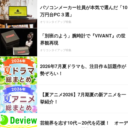
パソコンメーカー社員が本気で選んだ「10
万円台PC３選」
オリコンタイアップ特集
「別班のよう」腕時計で『VIVANT』の世
界観再現
オリコンタイアップ特集
2026年7月夏ドラマも、注目作＆話題作が
勢ぞろい！
【夏アニメ2026】7月期夏の新アニメを一
挙紹介！
芸能界を志す10代～20代を応援！ オーデ