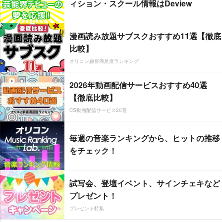
ィション・スクール情報はDeview
漫画読み放題サブスクおすすめ11選【徹底
比較】
オリコン顧客満足度ランキング
2026年動画配信サービスおすすめ40選
【徹底比較】
CS動画配信サービス20選
毎週の音楽ランキングから、ヒットの推移
をチェック！
試写会、登壇イベント、サインチェキなど
プレゼント！
プレゼント特集