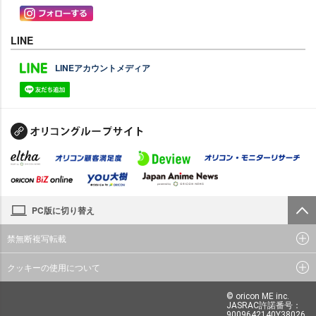
LINE
LINEアカウントメディア
PC版に切り替え
禁無断複写転載
クッキーの使用について
© oricon ME inc.
JASRAC許諾番号：
9009642140Y38026