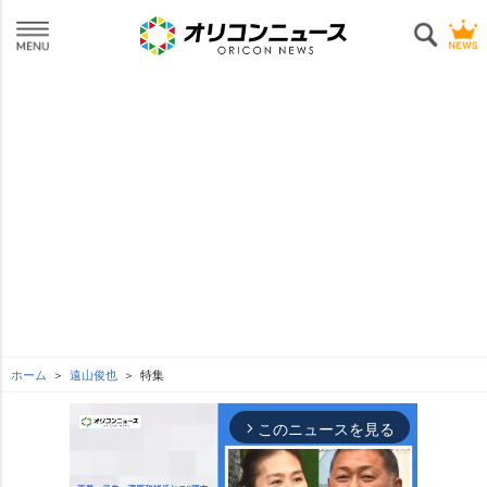
ホーム
遠山俊也
特集
このニュースを見る
arrow_forward_ios