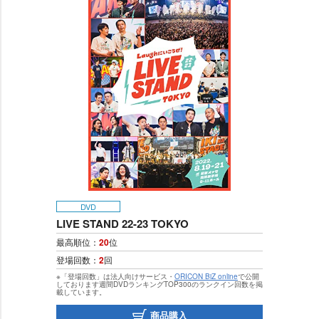
DVD
LIVE STAND 22-23 TOKYO
最高順位：
20
位
登場回数：
2
回
※「登場回数」は法人向けサービス・
ORICON BiZ online
で公開
しております週間DVDランキングTOP300のランクイン回数を掲
載しています。
商品購入