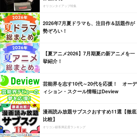
オリコンタイアップ特集
2026年7月夏ドラマも、注目作＆話題作が
勢ぞろい！
【夏アニメ2026】7月期夏の新アニメを一
挙紹介！
芸能界を志す10代～20代を応援！ オーデ
ィション・スクール情報はDeview
漫画読み放題サブスクおすすめ11選【徹底
比較】
オリコン顧客満足度ランキング