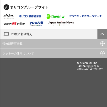
PC版に切り替え
禁無断複写転載
クッキーの使用について
© oricon ME inc.
JASRAC許諾番号：
9009642140Y38026