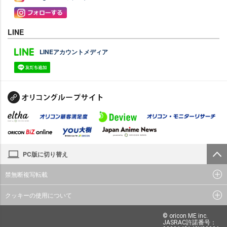
LINE
LINEアカウントメディア
PC版に切り替え
禁無断複写転載
クッキーの使用について
© oricon ME inc.
JASRAC許諾番号：