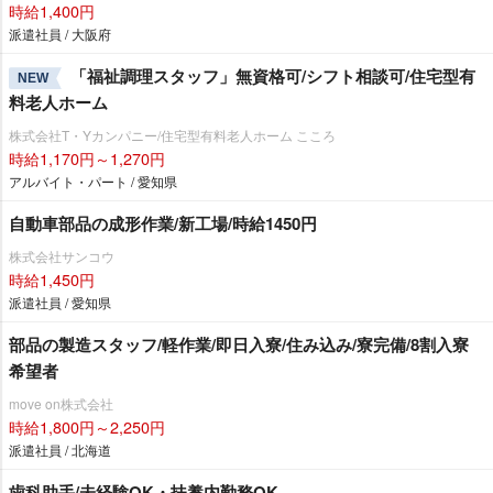
時給1,400円
派遣社員 / 大阪府
「福祉調理スタッフ」無資格可/シフト相談可/住宅型有
NEW
料老人ホーム
株式会社T・Yカンパニー/住宅型有料老人ホーム こころ
時給1,170円～1,270円
アルバイト・パート / 愛知県
自動車部品の成形作業/新工場/時給1450円
株式会社サンコウ
時給1,450円
派遣社員 / 愛知県
部品の製造スタッフ/軽作業/即日入寮/住み込み/寮完備/8割入寮
希望者
move on株式会社
時給1,800円～2,250円
派遣社員 / 北海道
歯科助手/未経験OK・扶養内勤務OK