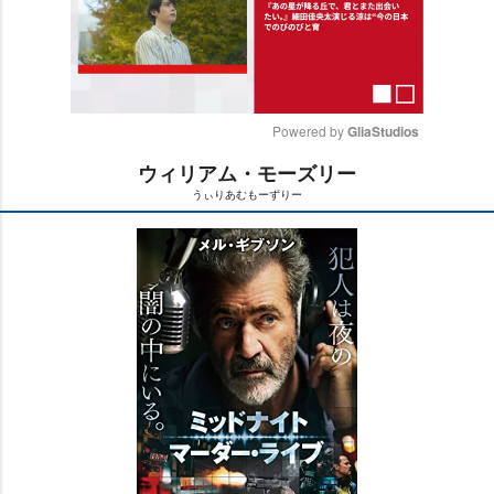
Powered by 
GliaStudios
ウィリアム・モーズリー
M
うぃりあむもーずりー
u
t
e