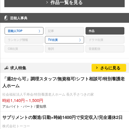
作品一覧を見る
芸能人事典
芸能人TOP
記事
作品
ランキング情報
TV出演
ドラマ出演
CM出演
歌詞
音楽配信
求人特集
さらに見る
「週2から可」調理スタッフ/無資格可/シフト相談可/特別養護老
人ホーム
社会福祉法人千寿会/特別養護老人ホーム 長久手さつきの家
時給1,140円～1,500円
アルバイト・パート / 愛知県
サプリメントの製造/日勤×時給1400円で安定収入!完全週休2日
株式会社トーコー