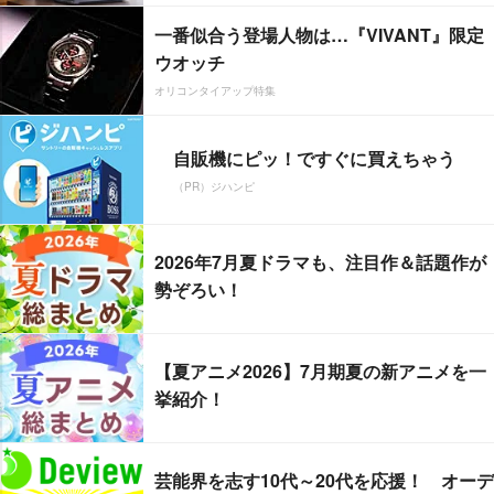
一番似合う登場人物は…『VIVANT』限定
ウオッチ
オリコンタイアップ特集
自販機にピッ！ですぐに買えちゃう
（PR）ジハンピ
2026年7月夏ドラマも、注目作＆話題作が
勢ぞろい！
【夏アニメ2026】7月期夏の新アニメを一
挙紹介！
芸能界を志す10代～20代を応援！ オーデ