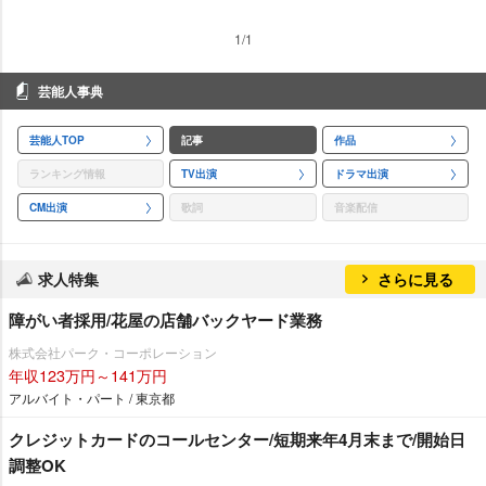
1/1
芸能人事典
芸能人TOP
記事
作品
ランキング情報
TV出演
ドラマ出演
CM出演
歌詞
音楽配信
求人特集
さらに見る
障がい者採用/花屋の店舗バックヤード業務
株式会社パーク・コーポレーション
年収123万円～141万円
アルバイト・パート / 東京都
クレジットカードのコールセンター/短期来年4月末まで/開始日
調整OK