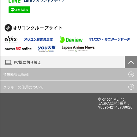
LINEアカウントメディア
PC版に切り替え
禁無断複写転載
クッキーの使用について
© oricon ME inc.
JASRAC許諾番号：
9009642140Y38026