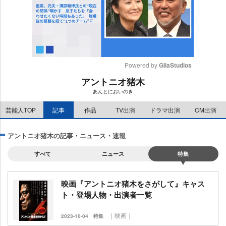
Powered by 
GliaStudios
アントニオ猪木
M
あんとにおいのき
u
t
芸能人TOP
記事
作品
TV出演
ドラマ出演
CM出演
e
アントニオ猪木の記事・ニュース・速報
すべて
ニュース
特集
映画『アントニオ猪木をさがして』キャス
ト・登場人物・出演者一覧
｜映画｜
2023-10-04
特集