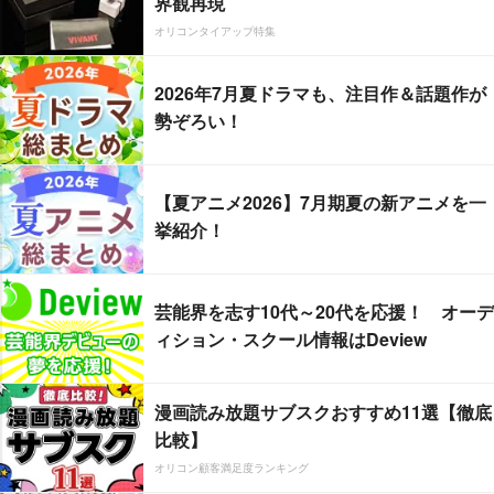
界観再現
オリコンタイアップ特集
2026年7月夏ドラマも、注目作＆話題作が
勢ぞろい！
【夏アニメ2026】7月期夏の新アニメを一
挙紹介！
芸能界を志す10代～20代を応援！ オーデ
ィション・スクール情報はDeview
漫画読み放題サブスクおすすめ11選【徹底
比較】
オリコン顧客満足度ランキング