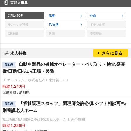
芸能人事典
芸能人TOP
記事
作品
ランキング情報
TV出演
ドラマ出演
CM出演
歌詞
音楽配信
求人特集
さらに見る
自動車製品の機械オペレーター・バリ取り・検査/寮完
NEW
備/日勤/日払い/工場・製造
UTエージェント株式会社AGT東海第一CU
時給1,240円
派遣社員 / 愛知県
「福祉調理スタッフ」調理師免許必須/シフト相談可/特
NEW
別養護老人ホーム
社会福祉法人園盛会/特別養護老人ホーム もみの樹園
時給1,226円