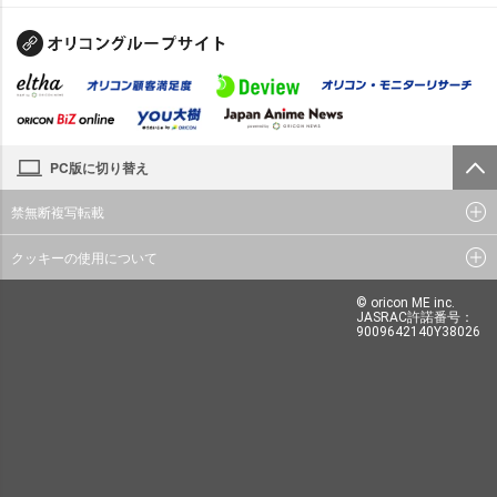
PC版に切り替え
禁無断複写転載
クッキーの使用について
© oricon ME inc.
JASRAC許諾番号：
9009642140Y38026