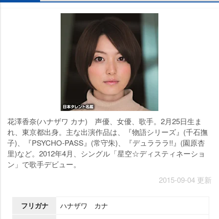
花澤香奈(ハナザワ カナ) 声優、女優、歌手。2月25日生ま
れ、東京都出身。主な出演作品は、『物語シリーズ』(千石撫
子)、『PSYCHO-PASS』(常守朱)、『デュラララ!!』(園原杏
里)など。2012年4月、シングル「星空☆ディスティネーショ
ン」で歌手デビュー。
2015-09-04 更新
フリガナ
ハナザワ カナ