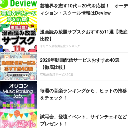
芸能界を志す10代～20代を応援！ オーデ
ィション・スクール情報はDeview
漫画読み放題サブスクおすすめ11選【徹底
比較】
オリコン顧客満足度ランキング
2026年動画配信サービスおすすめ40選
【徹底比較】
CS動画配信サービス20選
毎週の音楽ランキングから、ヒットの推移
をチェック！
試写会、登壇イベント、サインチェキなど
プレゼント！