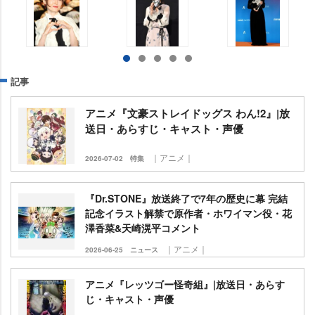
記事
アニメ『文豪ストレイドッグス わん!2』|放
送日・あらすじ・キャスト・声優
｜アニメ｜
2026-07-02
特集
『Dr.STONE』放送終了で7年の歴史に幕 完結
記念イラスト解禁で原作者・ホワイマン役・花
澤香菜&天崎滉平コメント
｜アニメ｜
2026-06-25
ニュース
アニメ『レッツゴー怪奇組』|放送日・あらす
じ・キャスト・声優