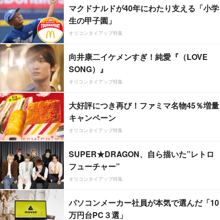
マクドナルドが40年にわたり支える「小学
生の甲子園」
オリコンタイアップ特集
向井康二イケメンすぎ！純愛『（LOVE
SONG）』
オリコンタイアップ特集
大好評につき再び！ファミマ名物45％増量
キャンペーン
オリコンタイアップ特集
SUPER★DRAGON、自ら描いた”レトロ
フューチャー”
オリコンタイアップ特集
パソコンメーカー社員が本気で選んだ「10
万円台PC３選」