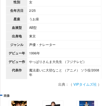
性別
女
生年月日
2/25
星座
うお座
血液型
AB型
出身地
東京
ジャンル
声優・ナレーター
デビュー年
1996年
デビュー作
っぱりさんま大先生 （フジテレビ）
代表作
魔法遣いに大切なこと （アニメ） ソラ役/2008
年
出典：（
VIPタイムズ社
）
画像