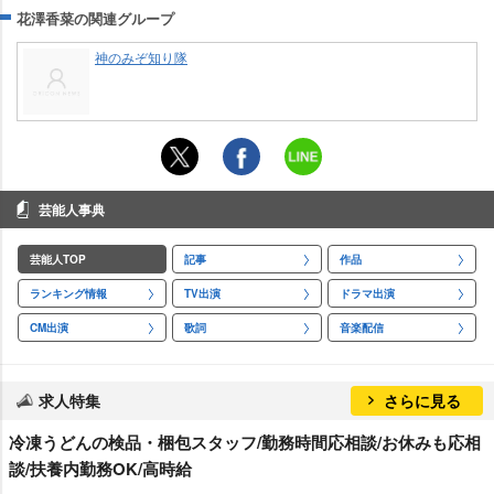
花澤香菜の関連グループ
神のみぞ知り隊
芸能人事典
芸能人TOP
記事
作品
ランキング情報
TV出演
ドラマ出演
CM出演
歌詞
音楽配信
求人特集
さらに見る
冷凍うどんの検品・梱包スタッフ/勤務時間応相談/お休みも応相
談/扶養内勤務OK/高時給