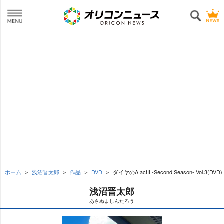
ホーム
浅沼晋太郎
作品
DVD
ダイヤのA actII -Second Season- Vol.3(DVD)
浅沼晋太郎
あさぬましんたろう