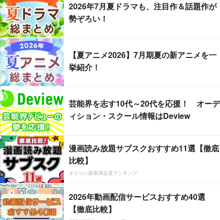
2026年7月夏ドラマも、注目作＆話題作が
勢ぞろい！
【夏アニメ2026】7月期夏の新アニメを一
挙紹介！
芸能界を志す10代～20代を応援！ オーデ
ィション・スクール情報はDeview
漫画読み放題サブスクおすすめ11選【徹底
比較】
オリコン顧客満足度ランキング
2026年動画配信サービスおすすめ40選
【徹底比較】