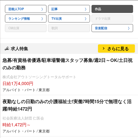
芸能人TOP
記事
作品
ランキング情報
TV出演
ドラマ出演
CM出演
歌詞
音楽配信
求人特集
さらに見る
急募/有資格者優遇/駐車場警備スタッフ募集/週2日～OK/土日祝
のみの勤務
株式会社アウトソーシングトータルサポート
日給1万4,000円
アルバイト・パート / 東京都
夜勤なしの日勤のみの介護福祉士!実働7時間15分で無理なく活
躍/時給1472円
社会医療法人財団 仁医会
時給1,472円～
アルバイト・パート / 東京都