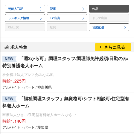
芸能人TOP
記事
作品
ランキング情報
TV出演
ドラマ出演
CM出演
歌詞
音楽配信
求人特集
さらに見る
「週3から可」調理スタッフ/調理師免許必須/日勤のみ/
NEW
特別養護老人ホーム
社会福祉法人プレマ会/みなみ風
時給1,225円
アルバイト・パート / 神奈川県
「福祉調理スタッフ」無資格可/シフト相談可/住宅型有
NEW
料老人ホーム
医療法人ひさご/住宅型有料老人ホーム ひさご
時給1,140円
アルバイト・パート / 愛知県