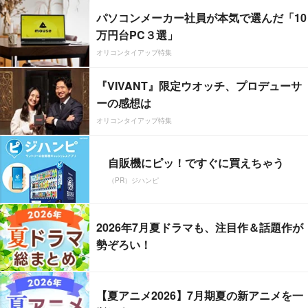
パソコンメーカー社員が本気で選んだ「10
万円台PC３選」
オリコンタイアップ特集
『VIVANT』限定ウオッチ、プロデューサ
ーの感想は
オリコンタイアップ特集
自販機にピッ！ですぐに買えちゃう
（PR）ジハンピ
2026年7月夏ドラマも、注目作＆話題作が
勢ぞろい！
【夏アニメ2026】7月期夏の新アニメを一