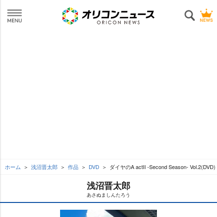
ホーム
浅沼晋太郎
作品
DVD
ダイヤのA actII -Second Season- Vol.2(DVD)
浅沼晋太郎
あさぬましんたろう