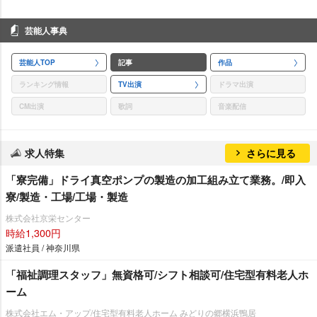
芸能人事典
芸能人TOP
記事
作品
ランキング情報
TV出演
ドラマ出演
CM出演
歌詞
音楽配信
求人特集
さらに見る
「寮完備」ドライ真空ポンプの製造の加工組み立て業務。/即入
寮/製造・工場/工場・製造
株式会社京栄センター
時給1,300円
派遣社員 / 神奈川県
「福祉調理スタッフ」無資格可/シフト相談可/住宅型有料老人ホ
ーム
株式会社エム・アップ/住宅型有料老人ホーム みどりの郷横浜鴨居