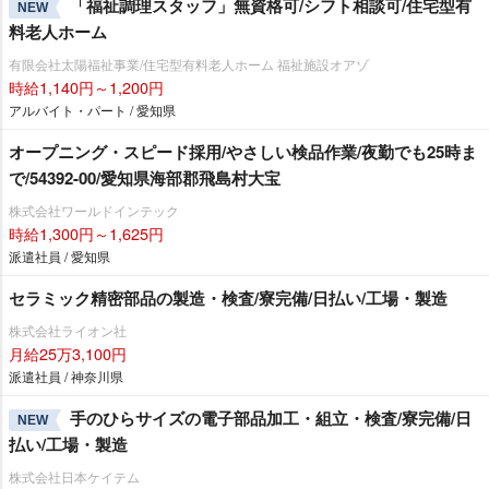
「福祉調理スタッフ」無資格可/シフト相談可/住宅型有
NEW
料老人ホーム
有限会社太陽福祉事業/住宅型有料老人ホーム 福祉施設オアゾ
時給1,140円～1,200円
アルバイト・パート / 愛知県
オープニング・スピード採用/やさしい検品作業/夜勤でも25時ま
で/54392-00/愛知県海部郡飛島村大宝
株式会社ワールドインテック
時給1,300円～1,625円
派遣社員 / 愛知県
セラミック精密部品の製造・検査/寮完備/日払い/工場・製造
株式会社ライオン社
月給25万3,100円
派遣社員 / 神奈川県
手のひらサイズの電子部品加工・組立・検査/寮完備/日
NEW
払い/工場・製造
株式会社日本ケイテム