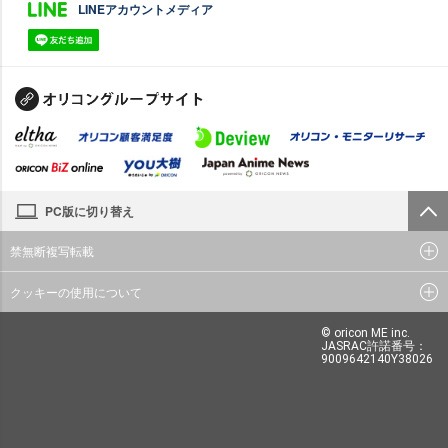
LINEアカウントメディア
PC版に切り替え
禁無断複写転載
クッキーの使用について
© oricon ME inc.
JASRAC許諾番号：
9009642140Y38026