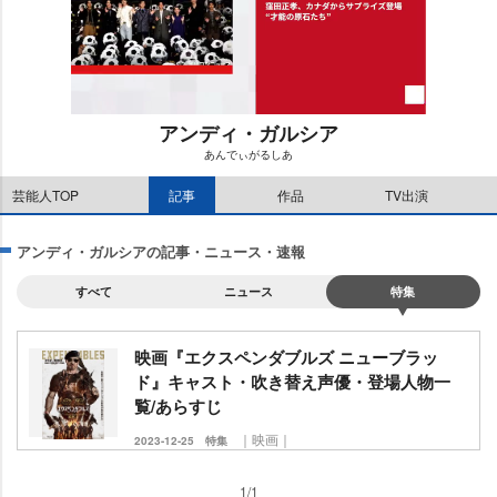
アンディ・ガルシア
あんでぃがるしあ
M
芸能人TOP
記事
作品
TV出演
u
t
e
アンディ・ガルシアの記事・ニュース・速報
すべて
ニュース
特集
映画『エクスペンダブルズ ニューブラッ
ド』キャスト・吹き替え声優・登場人物一
覧/あらすじ
｜映画｜
2023-12-25
特集
1/1