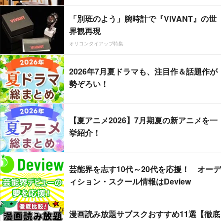
「別班のよう」腕時計で『VIVANT』の世
界観再現
オリコンタイアップ特集
2026年7月夏ドラマも、注目作＆話題作が
勢ぞろい！
【夏アニメ2026】7月期夏の新アニメを一
挙紹介！
芸能界を志す10代～20代を応援！ オーデ
ィション・スクール情報はDeview
漫画読み放題サブスクおすすめ11選【徹底