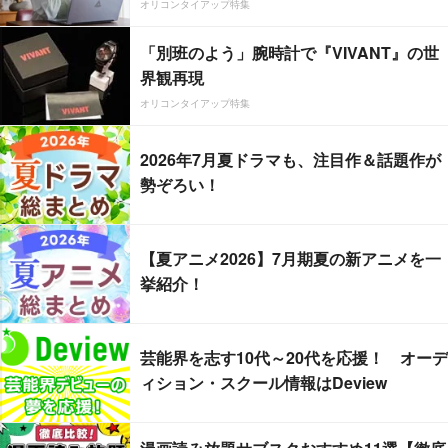
オリコンタイアップ特集
「別班のよう」腕時計で『VIVANT』の世
界観再現
オリコンタイアップ特集
2026年7月夏ドラマも、注目作＆話題作が
勢ぞろい！
【夏アニメ2026】7月期夏の新アニメを一
挙紹介！
芸能界を志す10代～20代を応援！ オーデ
ィション・スクール情報はDeview