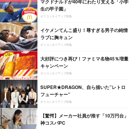
マクドナルドが40年にわたり支える「小学
生の甲子園」
オリコンタイアップ特集
イケメンてんこ盛り！尊すぎる男子の純情
ラブに胸キュン
オリコンタイアップ特集
大好評につき再び！ファミマ名物45％増量
キャンペーン
オリコンタイアップ特集
SUPER★DRAGON、自ら描いた”レトロ
フューチャー”
オリコンタイアップ特集
【驚愕】メーカー社員が推す「10万円台」
神コスパPC