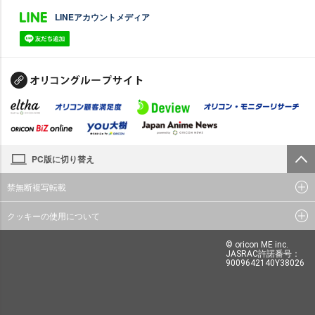
LINEアカウントメディア
PC版に切り替え
禁無断複写転載
クッキーの使用について
© oricon ME inc.
JASRAC許諾番号：
9009642140Y38026