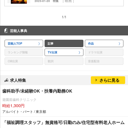
｜映画｜
2023-01-20
特集
1/1
芸能人事典
芸能人TOP
記事
作品
ランキング情報
TV出演
ドラマ出演
CM出演
歌詞
音楽配信
求人特集
さらに見る
歯科助手/未経験OK・扶養内勤務OK
遊園前歯科クリニック
時給1,300円
アルバイト・パート / 東京都
「福祉調理スタッフ」無資格可/日勤のみ/住宅型有料老人ホーム