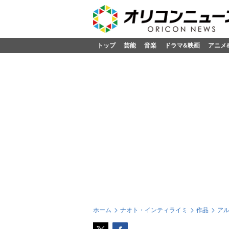
トップ
芸能
音楽
ドラマ&映画
アニメ
ホーム
ナオト・インティライミ
作品
ア