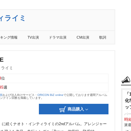
ィライミ
キング情報
TV出演
ドラマ出演
CM出演
歌詞
E
ィライミ
3
位
45
週
「
大樹
および法人向けサービス・
ORICON BiZ online
で公開しております週間アルバム
のランクイン回数を掲載しています。
化
ッ
商品購入
パ
時給
avel??』に続くナオト・インティライミの2ndアルバム。アレンジャー
派遣