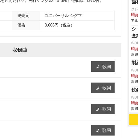
大久保薫他を迎えた作品。先行シングル「Brave」他収録。DVD付。
歯
ク
時給
発売元
ユニバーサル シグマ
アル
価格
3,666円（税込）
シ
査
WD
時給
収録曲
派遣
製
歌詞
WD
時給
派遣
歌詞
鉄
WD
時給
歌詞
派遣
歌詞