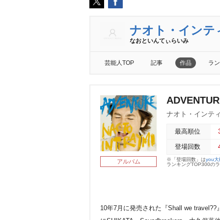
ナオト・インテ
なおといんてぃらいみ
芸能人TOP
記事
作品
ラン
ADVENTUR
ナオト・インテ
最高順位
登場回数
※「登場回数」は
you
アルバム
ランキングTOP300
10年7月に発売された『Shall we tr