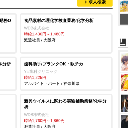
求人検索
M
u
t
勤務O
食品素材の理化学検査業務/化学分析
e
WDB株式会社
時給1,430円～1,480円
派遣社員 / 大阪府
学分析
歯科助手/ブランクOK・駅チカ
Y’s歯科クリニック
時給1,225円
アルバイト・パート / 神奈川県
新興ウイルスに関わる実験補助業務/化学分
析
WDB株式会社
時給1,760円～1,860円
派遣社員 / 大阪府