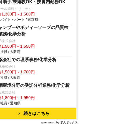
科助手/未経験OK・扶養内勤務OK
レール歯科クリニック
1,300円～1,500円
バイト・パート / 東京都
ャンプーやボディーソープの品質検
業務/化学分析
B株式会社
1,500円～1,550円
社員 / 大阪府
薬会社での理系事務/化学分析
B株式会社
1,500円～1,700円
社員 / 大阪府
鋼環境分野の受託分析業務/化学分析
B株式会社
1,800円～1,950円
社員 / 愛知県
続きはこちら
sponsored by 求人ボックス