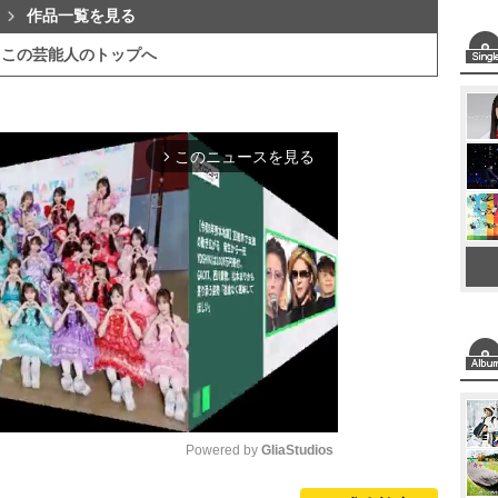
作品一覧を見る
この芸能人のトップへ
このニュースを見る
arrow_forward_ios
Powered by 
GliaStudios