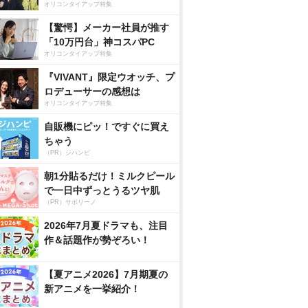
オリコンタイアップ特集
【驚愕】メーカー社員が推す
「10万円台」神コスパPC
オリコンタイアップ特集
『VIVANT』限定ウオッチ、プ
ロデューサーの感想は
オリコンタイアップ特集
自販機にピッ！ですぐに買え
ちゃう
（PR）ジハンピ
朝1分貼るだけ！ミルクピール
で一日中ずっとうるツヤ肌
（PR）サボリーノ
2026年7月夏ドラマも、注目
作＆話題作が勢ぞろい！
【夏アニメ2026】7月期夏の
新アニメを一挙紹介！