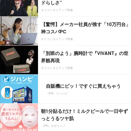
ドらしさ”
オリコンタイアップ特集
【驚愕】メーカー社員が推す「10万円台」
神コスパPC
オリコンタイアップ特集
「別班のよう」腕時計で『VIVANT』の世
界観再現
オリコンタイアップ特集
自販機にピッ！ですぐに買えちゃう
（PR）ジハンピ
朝1分貼るだけ！ミルクピールで一日中ず
っとうるツヤ肌
（PR）サボリーノ