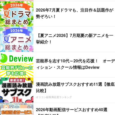
2026年7月夏ドラマも、注目作＆話題作が
勢ぞろい！
【夏アニメ2026】7月期夏の新アニメを一
挙紹介！
芸能界を志す10代～20代を応援！ オーデ
ィション・スクール情報はDeview
漫画読み放題サブスクおすすめ11選【徹底
比較】
オリコン顧客満足度ランキング
2026年動画配信サービスおすすめ40選