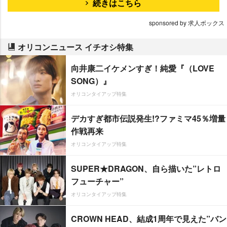
続きはこちら
sponsored by 求人ボックス
オリコンニュース イチオシ特集
向井康二イケメンすぎ！純愛『（LOVE
SONG）』
オリコンタイアップ特集
デカすぎ都市伝説発生!?ファミマ45％増量
作戦再来
オリコンタイアップ特集
SUPER★DRAGON、自ら描いた”レトロ
フューチャー”
オリコンタイアップ特集
CROWN HEAD、結成1周年で見えた”バン