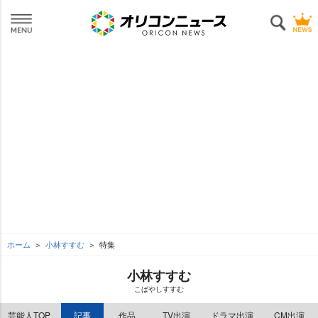
ホーム
小林すすむ
特集
小林すすむ
こばやしすすむ
芸能人TOP
記事
作品
TV出演
ドラマ出演
CM出演