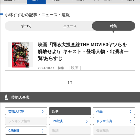
小林すすむの記事・ニュース・速報
すべて
ニュース
特集
映画『踊る大捜査線THE MOVIE3ヤツらを
解放せよ!』キャスト・登場人物・出演者一
覧/あらすじ
｜映画｜
2024-10-11
特集
1/1
芸能人事典
芸能人TOP
記事
作品
ランキング情報
TV出演
ドラマ出演
CM出演
歌詞
音楽配信