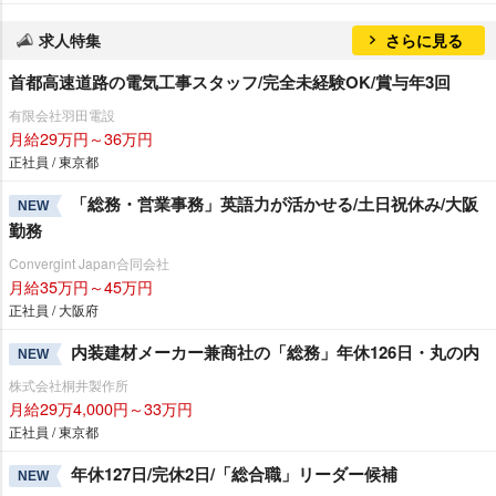
求人特集
さらに見る
首都高速道路の電気工事スタッフ/完全未経験OK/賞与年3回
有限会社羽田電設
月給29万円～36万円
正社員 / 東京都
「総務・営業事務」英語力が活かせる/土日祝休み/大阪
NEW
勤務
Convergint Japan合同会社
月給35万円～45万円
正社員 / 大阪府
内装建材メーカー兼商社の「総務」年休126日・丸の内
NEW
株式会社桐井製作所
月給29万4,000円～33万円
正社員 / 東京都
年休127日/完休2日/「総合職」リーダー候補
NEW