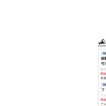
N
経
可
株
時給
派遣
N
フ
デ
時給
アル