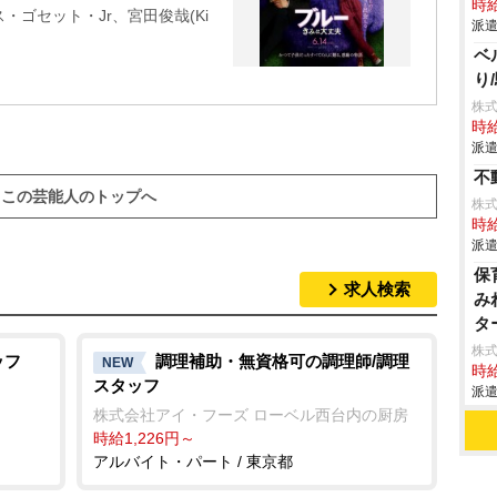
時給
ゴセット・Jr、宮田俊哉(Ki
派遣
ベ
り
株式
時給
派遣
不
この芸能人のトップへ
株式
時給
派遣
保
求人検索
み
タ
株
ッフ
調理補助・無資格可の調理師/調理
NEW
時給
スタッフ
派遣
株式会社アイ・フーズ ローベル西台内の厨房
時給1,226円～
アルバイト・パート / 東京都