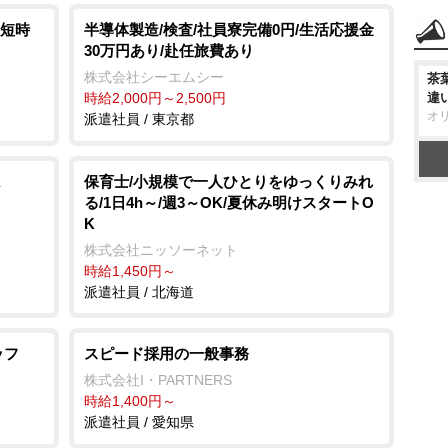
の短時
半導体製造/検査/社員寮完備0円/生活応援金
30万円あり/赴任旅費あり
株式会社シーエムシー
茶
時給2,000円～2,500円
違
オ
派遣社員 / 東京都
K
保育士/小規模で一人ひとりをゆっくりみれ
る/1日4h～/週3～OK/夏休み明けスタートO
K
株式会社ニッソーネット
時給1,450円～
派遣社員 / 北海道
ッフ
スピード採用の一般事務
株式会社I・PARTNERS
時給1,400円～
派遣社員 / 愛知県