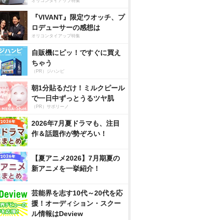
オリコンタイアップ特集
『VIVANT』限定ウオッチ、プ
ロデューサーの感想は
オリコンタイアップ特集
自販機にピッ！ですぐに買え
ちゃう
（PR）ジハンピ
朝1分貼るだけ！ミルクピール
で一日中ずっとうるツヤ肌
（PR）サボリーノ
2026年7月夏ドラマも、注目
作＆話題作が勢ぞろい！
【夏アニメ2026】7月期夏の
新アニメを一挙紹介！
芸能界を志す10代～20代を応
援！オーディション・スクー
ル情報はDeview