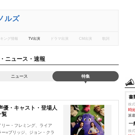
ノルズ
キング情報
TV出演
ドラマ出演
CM出演
歌詞
・ニュース・速報
ニュース
特集
書
株式
声優・キャスト・登場人
時給
一覧
派遣
一
イリー・フレミング、ライア
株式
ラー=ブリッジ、ジョン・クラ