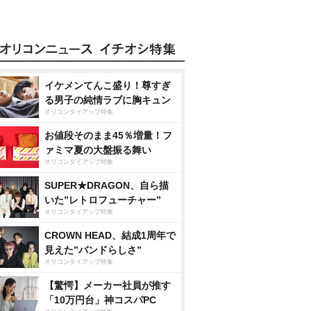
イケメンてんこ盛り！尊すぎ
る男子の純情ラブに胸キュン
オリコンタイアップ特集
お値段そのまま45％増量！フ
ァミマ夏の大盤振る舞い
オリコンタイアップ特集
SUPER★DRAGON、自ら描
いた”レトロフューチャー”
オリコンタイアップ特集
CROWN HEAD、結成1周年で
見えた”バンドらしさ”
オリコンタイアップ特集
【驚愕】メーカー社員が推す
「10万円台」神コスパPC