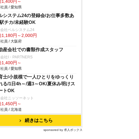
1,400円～
社員 / 愛知県
ルシステム24の登録会/お仕事多数あ
/駅チカ/未経験OK
会社ベルシステム24
1,180円～2,000円
社員 / 大阪府
動産会社での書類作成スタッフ
会社I・PARTNERS
1,400円～
社員 / 愛知県
育士/小規模で一人ひとりをゆっくり
れる/1日4h～/週3～OK/夏休み明けス
ートOK
式会社ニッソーネット
1,450円～
社員 / 北海道
続きはこちら
sponsored by 求人ボックス