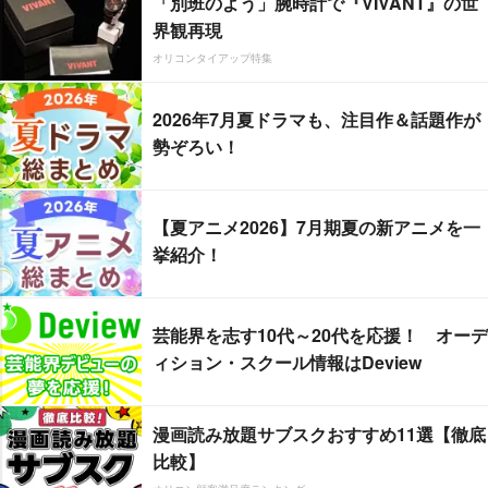
「別班のよう」腕時計で『VIVANT』の世
界観再現
オリコンタイアップ特集
2026年7月夏ドラマも、注目作＆話題作が
勢ぞろい！
【夏アニメ2026】7月期夏の新アニメを一
挙紹介！
芸能界を志す10代～20代を応援！ オーデ
ィション・スクール情報はDeview
漫画読み放題サブスクおすすめ11選【徹底
比較】