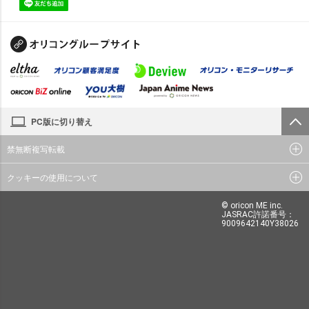
PC版に切り替え
禁無断複写転載
クッキーの使用について
© oricon ME inc.
JASRAC許諾番号：
9009642140Y38026