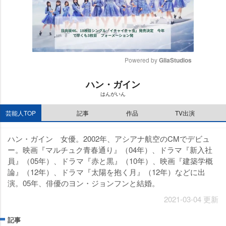
Powered by 
GliaStudios
M
ハン・ガイン
u
はんがいん
t
e
芸能人TOP
記事
作品
TV出演
ハン・ガイン 女優。2002年、アシアナ航空のCMでデビュ
ー。映画『マルチュク青春通り』（04年）、ドラマ『新入社
員』（05年）、ドラマ『赤と黒』（10年）、映画『建築学概
論』（12年）、ドラマ『太陽を抱く月』（12年）などに出
演。05年、俳優のヨン・ジョンフンと結婚。
2021-03-04 更新
記事