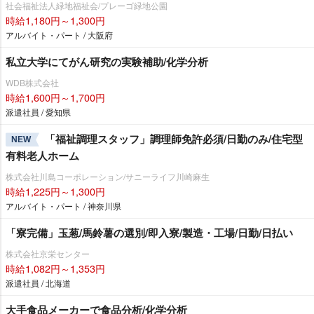
社会福祉法人緑地福祉会/プレーゴ緑地公園
時給1,180円～1,300円
アルバイト・パート / 大阪府
私立大学にてがん研究の実験補助/化学分析
WDB株式会社
時給1,600円～1,700円
派遣社員 / 愛知県
「福祉調理スタッフ」調理師免許必須/日勤のみ/住宅型
NEW
有料老人ホーム
株式会社川島コーポレーション/サニーライフ川崎麻生
時給1,225円～1,300円
アルバイト・パート / 神奈川県
「寮完備」玉葱/馬鈴薯の選別/即入寮/製造・工場/日勤/日払い
株式会社京栄センター
時給1,082円～1,353円
派遣社員 / 北海道
大手食品メーカーで食品分析/化学分析