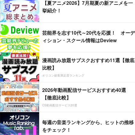
【夏アニメ2026】7月期夏の新アニメを一
挙紹介！
芸能界を志す10代～20代を応援！ オーデ
ィション・スクール情報はDeview
漫画読み放題サブスクおすすめ11選【徹底
比較】
オリコン顧客満足度ランキング
2026年動画配信サービスおすすめ40選
【徹底比較】
CS動画配信サービス20選
毎週の音楽ランキングから、ヒットの推移
をチェック！