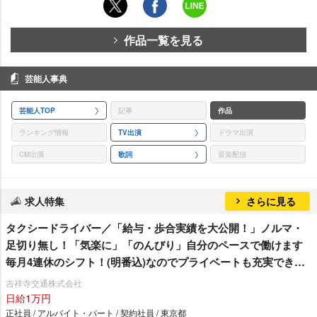
作品一覧を見る
芸能人事典
芸能人TOP
記事
作品
ランキング情報
TV出演
ドラマ出演
CM出演
歌詞
音楽配信
求人特集
さらに見る
タクシードライバー／「給与・歩合実績を大公開！」ノルマ・
足切り無し！「気楽に」「のんびり」自分のペースで働けます
毎月4連休のシフト！(明番込)なのでプライベートも充実できま
す♪
吉祥寺交通株式会社
日給1万円
正社員 / アルバイト・パート / 契約社員 / 東京都