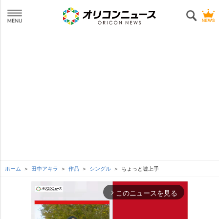
ホーム
田中アキラ
作品
シングル
ちょっと嘘上手
このニュースを見る
arrow_forward_ios