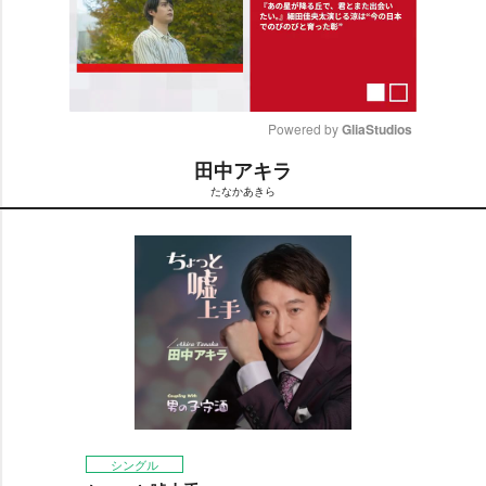
Powered by 
GliaStudios
田中アキラ
M
たなかあきら
u
t
e
シングル