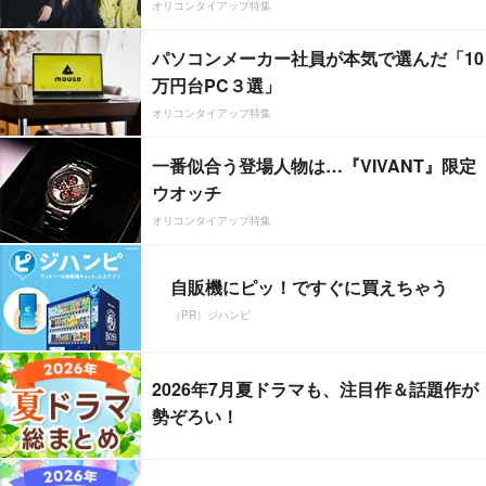
オリコンタイアップ特集
パソコンメーカー社員が本気で選んだ「10
万円台PC３選」
オリコンタイアップ特集
一番似合う登場人物は…『VIVANT』限定
ウオッチ
オリコンタイアップ特集
自販機にピッ！ですぐに買えちゃう
（PR）ジハンピ
2026年7月夏ドラマも、注目作＆話題作が
勢ぞろい！