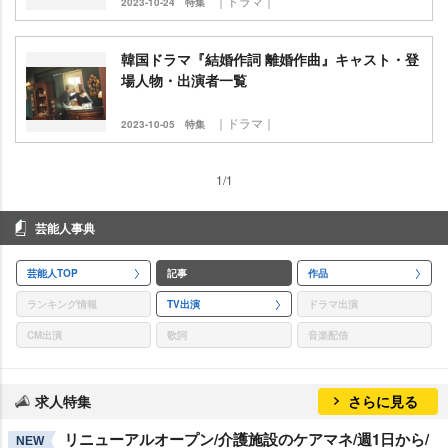
｜ドラマ｜
2023-10-24
特集
韓国ドラマ『結婚作詞 離婚作曲』キャスト・登
場人物・出演者一覧
｜ドラマ｜
2023-10-05
特集
1/1
芸能人事典
芸能人TOP
記事
作品
ランキング情報
TV出演
ドラマ出演
CM出演
歌詞
音楽配信
求人特集
さらに見る
リニューアルオープン/介護施設のケアマネ/週1日から/
NEW