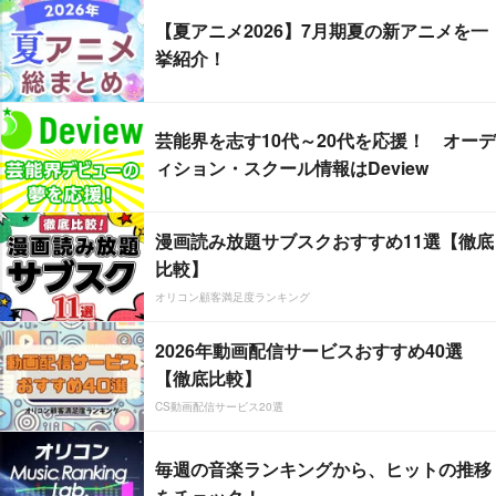
【夏アニメ2026】7月期夏の新アニメを一
挙紹介！
芸能界を志す10代～20代を応援！ オーデ
ィション・スクール情報はDeview
漫画読み放題サブスクおすすめ11選【徹底
比較】
オリコン顧客満足度ランキング
2026年動画配信サービスおすすめ40選
【徹底比較】
CS動画配信サービス20選
毎週の音楽ランキングから、ヒットの推移