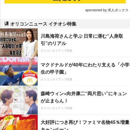
sponsored by 求人ボックス
オリコンニュース イチオシ特集
川島海荷さんと学ぶ 日常に潜む“人身取
引”のリアル
オリコンタイアップ特集
マクドナルドが40年にわたり支える「小学
生の甲子園」
オリコンタイアップ特集
森崎ウィン×向井康二“両片思い”にキュン
が止まらん！
オリコンタイアップ特集
大好評につき再び！ファミマ名物45％増量
キャンペーン