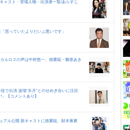
e
AL』キャスト・登場人物・出演者一覧/あらすじ
役「思っていたよりだいぶ悪いです」
犬・カルロスの声は中村悠一、徳重聡・雛形あき
役で出演 波瑠“氷月”とのせめぎ合いに注目
!」【コメントあり】
ュアル公開 新キャストに徳重聡、財木琢磨