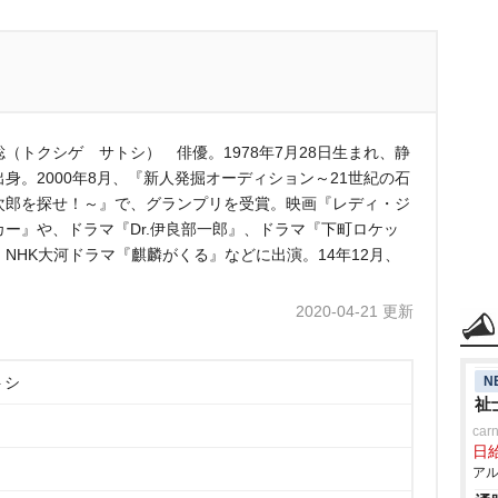
聡（トクシゲ サトシ） 俳優。1978年7月28日生まれ、静
出身。2000年8月、『新人発掘オーディション～21世紀の石
次郎を探せ！～』で、グランプリを受賞。映画『レディ・ジ
カー』や、ドラマ『Dr.伊良部一郎』、ドラマ『下町ロケッ
、NHK大河ドラマ『麒麟がくる』などに出演。14年12月、
。
2020-04-21 更新
N
トシ
祉
ca
日給
アル