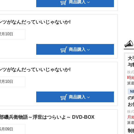
商品購入
ンツがなんだっていいじゃないか!
12月10日
商品購入
大
与
ンツがなんだっていいじゃないか!
株
時給
12月10日
派遣
N
商品購入
の
お
株
磯部磯兵衛物語～浮世はつらいよ～ DVD-BOX
月給
派遣
05月09日
制