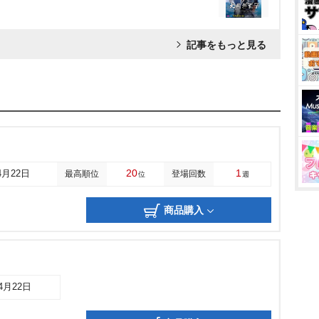
記事をもっと見る
20
1
4月22日
最高順位
登場回数
位
週
商品購入
04月22日