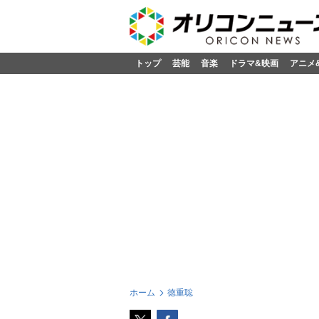
トップ
芸能
音楽
ドラマ&映画
アニメ
ホーム
徳重聡