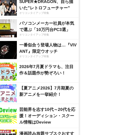
SUPER★DRAGON、自ら描
いた”レトロフューチャー”
オリコンタイアップ特集
パソコンメーカー社員が本気
で選ぶ「10万円台PC3選」
オリコンタイアップ特集
一番似合う登場人物は…『VIV
ANT』限定ウオッチ
オリコンタイアップ特集
2026年7月夏ドラマも、注目
作＆話題作が勢ぞろい！
【夏アニメ2026】7月期夏の
新アニメを一挙紹介！
芸能界を志す10代～20代を応
援！オーディション・スクー
ル情報はDeview
漫画読み放題サブスクおすす