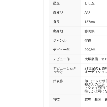
星座
しし座
血液型
A型
身長
187cm
出身地
静岡県
ジャンル
俳優
デビュー年
2002年
デビュー作
大塚製薬・オロ
デビューしたき
21世紀の石原
っかけ
オーディション
代表作
弟 （テレビ朝日
裕さんの女房 （N
トクメイ!警視
推しが上司にな
特技
乗馬 殺陣 