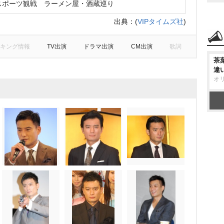
スポーツ観戦 ラーメン屋・酒蔵巡り
出典：
(
VIPタイムズ社
)
キング情報
TV出演
ドラマ出演
CM出演
歌詞
茶
違
オ