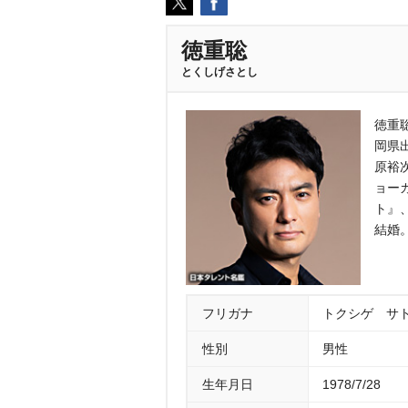
徳重聡
とくしげさとし
徳重
岡県
原裕
ョー
ト』
結婚
フリガナ
トクシゲ サ
性別
男性
生年月日
1978/7/28