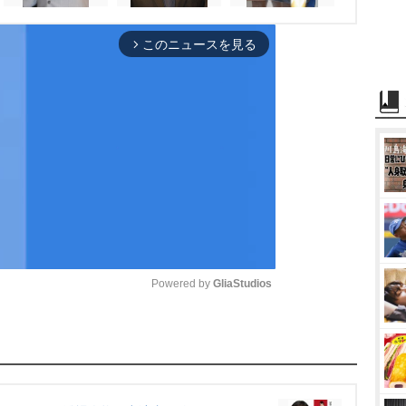
このニュースを見る
arrow_forward_ios
Powered by 
GliaStudios
M
u
t