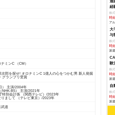
通
経
株式
時給
アル
大
与
株
時給
派遣
C
験
ナミンC （CM）
株
裕次郎を探せ! オロナミンC 1億人の心をつかむ男 新人発掘
時給
 グランプリ受賞
派遣
自
） 主演/2004年
HK-BS） 主演/2021年
株
庁特別会計係 （関西テレビ）/2023年
時給
りまして （テレビ東京）/2023年
派遣
古武道