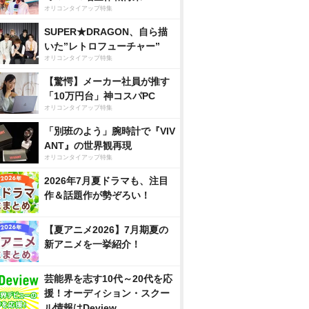
オリコンタイアップ特集
SUPER★DRAGON、自ら描
いた”レトロフューチャー”
オリコンタイアップ特集
【驚愕】メーカー社員が推す
「10万円台」神コスパPC
オリコンタイアップ特集
「別班のよう」腕時計で『VIV
ANT』の世界観再現
オリコンタイアップ特集
2026年7月夏ドラマも、注目
作＆話題作が勢ぞろい！
【夏アニメ2026】7月期夏の
新アニメを一挙紹介！
芸能界を志す10代～20代を応
援！オーディション・スクー
ル情報はDeview