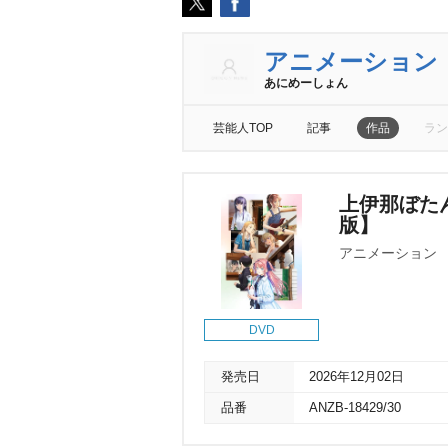
アニメーション
あにめーしょん
芸能人TOP
記事
作品
ラン
上伊那ぼた
版】
アニメーション
DVD
発売日
2026年12月02日
品番
ANZB-18429/30