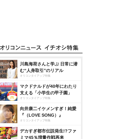
川島海荷さんと学ぶ 日常に潜
む“人身取引”のリアル
オリコンタイアップ特集
マクドナルドが40年にわたり
支える「小学生の甲子園」
オリコンタイアップ特集
向井康二イケメンすぎ！純愛
『（LOVE SONG）』
オリコンタイアップ特集
デカすぎ都市伝説発生!?ファ
ミマ45％増量作戦再来