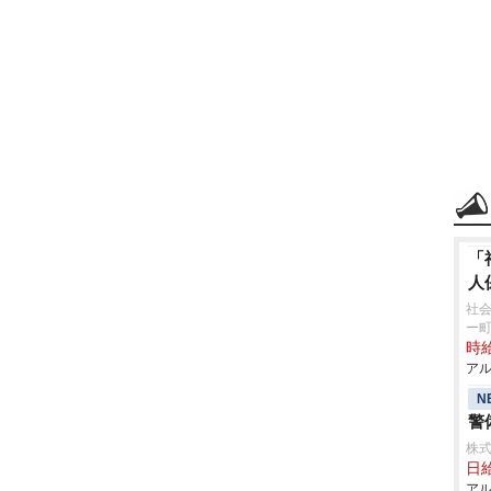
「
人
社会
ー
時給
アル
N
警
株式
日給
アル