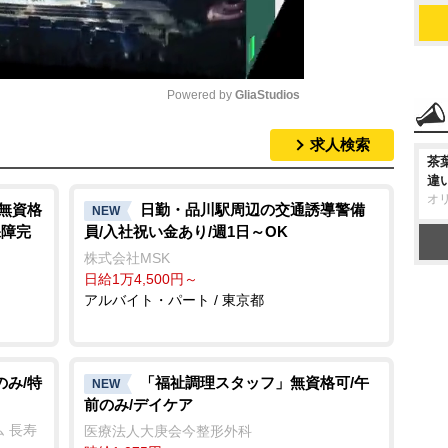
Powered by 
GliaStudios
求人検索
M
茶
u
違
オ
t
/無資格
日勤・品川駅周辺の交通誘導警備
NEW
保障完
員/入社祝い金あり/週1日～OK
e
株式会社MSK
日給1万4,500円～
アルバイト・パート / 東京都
のみ/特
「福祉調理スタッフ」無資格可/午
NEW
前のみ/デイケア
 長寿
医療法人大庚会今整形外科