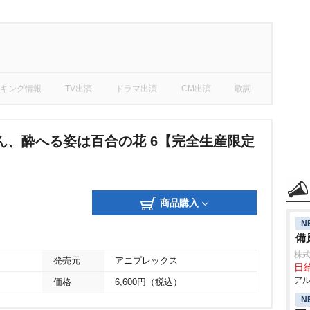
キング情報
TV出演
ドラマ出演
CM出演
歌詞
ん、酔へる姿は百合の花 6【完全生産限定
商品購入
N
備
株式
発売元
アニプレックス
日給
アル
価格
6,600円（税込）
N