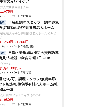
/午前のみ/デイケア
療法人大庚会今整形外科
1,075円
バイト・パート / 北海道
「福祉調理スタッフ」調理師免
EW
必須/日勤のみ/特別養護老人ホーム
福祉法人松緑会/特別養護老人ホーム 松みどり
ーム
1,250円～1,300円
バイト・パート / 神奈川県
日勤・新馬場駅周辺の交通誘導
EW
備員/入社祝い金あり/週1日～OK
会社MSK
1万4,500円～
バイト・パート / 東京都
週3から可」調理スタッフ/無資格可/
フト相談可/住宅型有料老人ホーム/社
保障完備
会社楓/ロイヤルライフほのぼの
1,080円
バイト・パート / 北海道