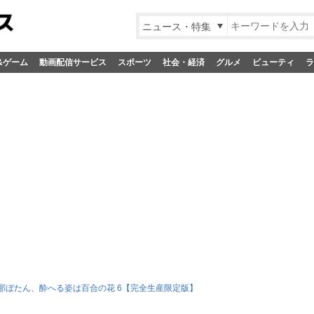
ニュース・特集
&ゲーム
動画配信サービス
スポーツ
社会・経済
グルメ
ビューティ
ラ
那ぼたん、酔へる姿は百合の花 6【完全生産限定版】