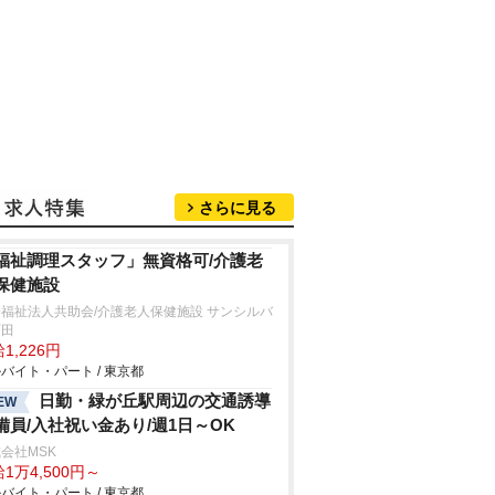
さらに見る
福祉調理スタッフ」無資格可/介護老
保健施設
福祉法人共助会/介護老人保健施設 サンシルバ
町田
1,226円
バイト・パート / 東京都
日勤・緑が丘駅周辺の交通誘導
EW
備員/入社祝い金あり/週1日～OK
会社MSK
1万4,500円～
バイト・パート / 東京都