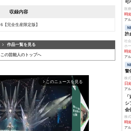
可
医
収録内容
時給
アル
 6【完全生産限定版】
N
許
社会
作品一覧を見る
ホ
時給
この芸能人のトップへ
アル
N
警
株式
このニュースを見る
arrow_forward_ios
日給
アル
「
シ
会
株式
時給
アル