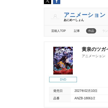
アニメーション
あにめーしょん
芸能人TOP
記事
作品
ラン
黄泉のツガ
アニメーション
DVD
発売日
2027年02月10日
品番
ANZB-18061/2