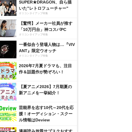
SUPER★DRAGON、自ら描
いた”レトロフューチャー”
オリコンタイアップ特集
【驚愕】メーカー社員が推す
「10万円台」神コスパPC
オリコンタイアップ特集
一番似合う登場人物は…『VIV
ANT』限定ウオッチ
オリコンタイアップ特集
2026年7月夏ドラマも、注目
作＆話題作が勢ぞろい！
【夏アニメ2026】7月期夏の
新アニメを一挙紹介！
芸能界を志す10代～20代を応
援！オーディション・スクー
ル情報はDeview
漫画読み放題サブスクおすす