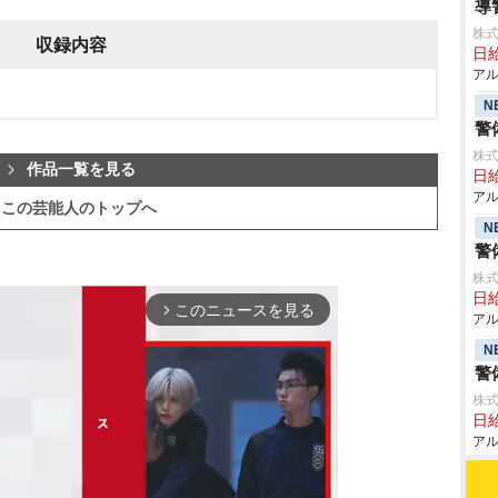
導
株式
収録内容
日給
アル
N
警
株式
作品一覧を見る
日給
アル
この芸能人のトップへ
N
警
株式
日給
このニュースを見る
arrow_forward_ios
アル
N
警
株式
日給
アル