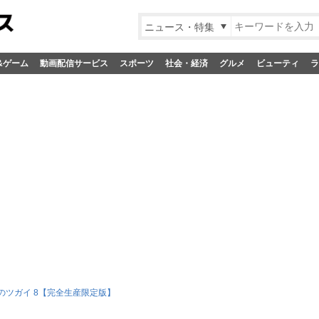
ニュース・特集
&ゲーム
動画配信サービス
スポーツ
社会・経済
グルメ
ビューティ
ラ
のツガイ 8【完全生産限定版】