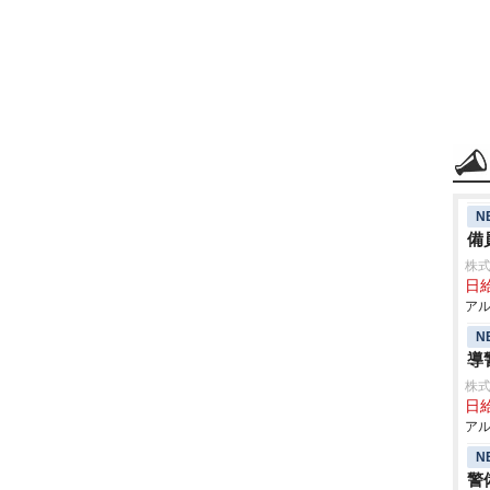
N
備
株式
日給
アル
N
導
株式
日給
アル
N
警