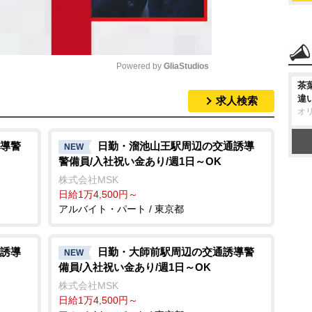
Powered by 
GliaStudios
茶
違
求人検索
M
オ
u
t
導警
日勤・溜池山王駅周辺の交通誘導
NEW
警備員/入社祝い金あり/週1日～OK
e
株式会社MSK
日給1万4,500円～
アルバイト・パート / 東京都
誘導
日勤・大師前駅周辺の交通誘導警
NEW
備員/入社祝い金あり/週1日～OK
株式会社MSK
日給1万4,500円～