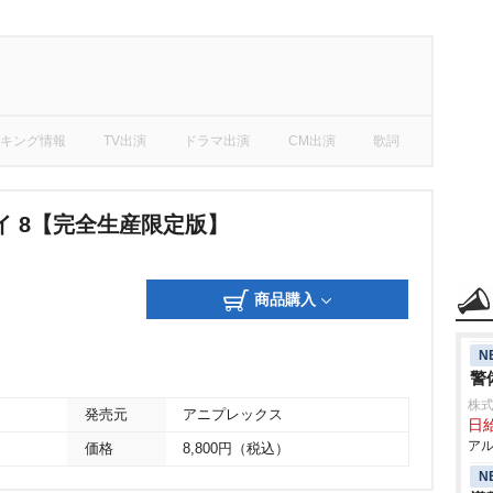
キング情報
TV出演
ドラマ出演
CM出演
歌詞
イ 8【完全生産限定版】
商品購入
N
警
株式
発売元
アニプレックス
日給
アル
価格
8,800円（税込）
N