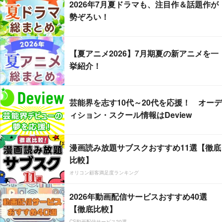
2026年7月夏ドラマも、注目作＆話題作が
勢ぞろい！
【夏アニメ2026】7月期夏の新アニメを一
挙紹介！
芸能界を志す10代～20代を応援！ オーデ
ィション・スクール情報はDeview
漫画読み放題サブスクおすすめ11選【徹底
比較】
オリコン顧客満足度ランキング
2026年動画配信サービスおすすめ40選
【徹底比較】
CS動画配信サービス20選