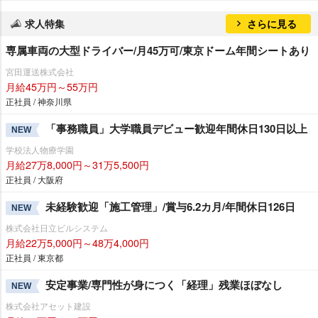
求人特集
さらに見る
専属車両の大型ドライバー/月45万可/東京ドーム年間シートあり
宮田運送株式会社
月給45万円～55万円
正社員 / 神奈川県
「事務職員」大学職員デビュー歓迎年間休日130日以上
NEW
学校法人物療学園
月給27万8,000円～31万5,500円
正社員 / 大阪府
未経験歓迎「施工管理」/賞与6.2カ月/年間休日126日
NEW
株式会社日立ビルシステム
月給22万5,000円～48万4,000円
正社員 / 東京都
安定事業/専門性が身につく「経理」残業ほぼなし
NEW
株式会社アセット建設