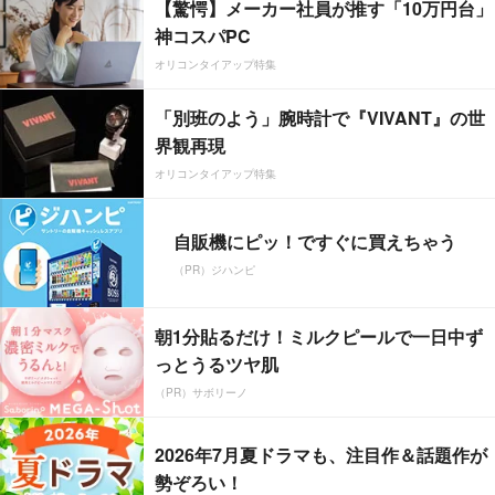
【驚愕】メーカー社員が推す「10万円台」
神コスパPC
オリコンタイアップ特集
「別班のよう」腕時計で『VIVANT』の世
界観再現
オリコンタイアップ特集
自販機にピッ！ですぐに買えちゃう
（PR）ジハンピ
朝1分貼るだけ！ミルクピールで一日中ず
っとうるツヤ肌
（PR）サボリーノ
2026年7月夏ドラマも、注目作＆話題作が
勢ぞろい！