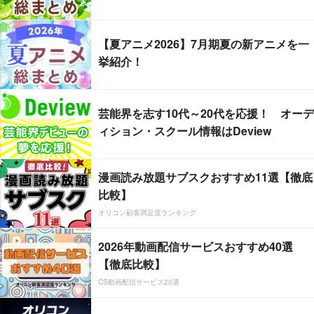
【夏アニメ2026】7月期夏の新アニメを一
挙紹介！
芸能界を志す10代～20代を応援！ オーデ
ィション・スクール情報はDeview
漫画読み放題サブスクおすすめ11選【徹底
比較】
オリコン顧客満足度ランキング
2026年動画配信サービスおすすめ40選
【徹底比較】
CS動画配信サービス20選