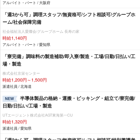
アルバイト・パート / 大阪府
「週3から可」調理スタッフ/無資格可/シフト相談可/グループホ
ーム/社会保障完備
社会福祉法人愛燦会/グループホーム 長寿の家
時給1,140円
アルバイト・パート / 愛知県
「寮完備」調味料の製造補助/即入寮/製造・工場/日勤/日払い/工
場・製造
株式会社京栄センター
時給1,200円～1,500円
派遣社員 / 北海道
半導体製品の格納・運搬・ピッキング・組立て/寮完備/
NEW
日勤/日払い/工場・製造
UTエージェント株式会社AGT東海第一CU
時給1,320円
派遣社員 / 愛知県