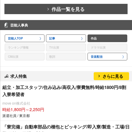
作品一覧を見る
芸能人事典
芸能人TOP
記事
作品
ランキング情報
TV出演
ドラマ出演
CM出演
歌詞
音楽配信
求人特集
さらに見る
組立・加工スタッフ/住み込み/高収入/寮費無料/時給1800円/8割
入寮希望者
move on株式会社
時給1,800円～2,250円
派遣社員 / 東京都
「寮完備」自動車部品の梱包とピッキング/即入寮/製造・工場/日