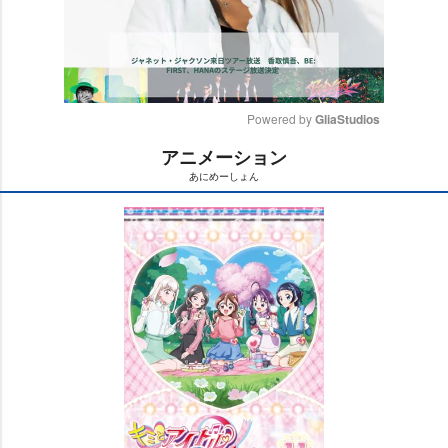
Powered by 
GliaStudios
アニメーション
M
あにめーしょん
u
t
e