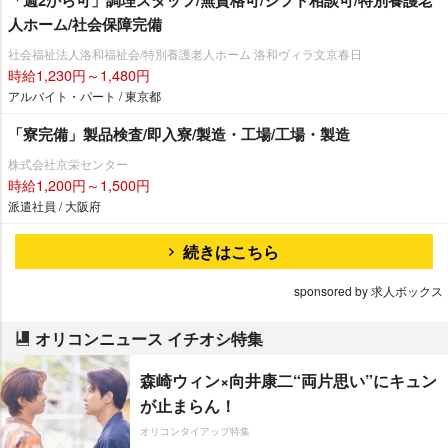
「週2から可」調理スタッフ/無資格可/シフト相談可/特別養護老
人ホーム/社会保障完備
社会福祉法人洛和福祉会/特別養護老人ホーム 洛和ヴィラ文京春日
時給1,230円～1,480円
アルバイト・パート / 東京都
「寮完備」製品検査/即入寮/製造・工場/工場・製造
株式会社京栄センター
時給1,200円～1,500円
派遣社員 / 大阪府
続きはこちら
sponsored by 求人ボックス
オリコンニュース イチオシ特集
森崎ウィン×向井康二“両片思い”にキュン
が止まらん！
オリコンタイアップ特集