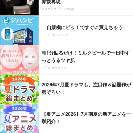
界観再現
オリコンタイアップ特集
自販機にピッ！ですぐに買えちゃう
（PR）ジハンピ
朝1分貼るだけ！ミルクピールで一日中ず
っとうるツヤ肌
（PR）サボリーノ
2026年7月夏ドラマも、注目作＆話題作が
勢ぞろい！
【夏アニメ2026】7月期夏の新アニメを一
挙紹介！