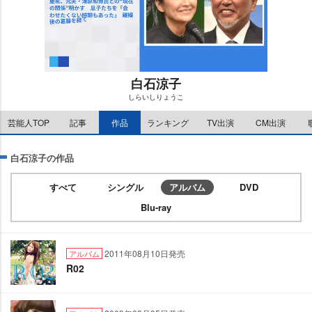
白石涼子
しらいしりょうこ
M
芸能人TOP
記事
作品
ランキング
TV出演
CM出演
u
t
e
白石涼子の作品
すべて
シングル
アルバム
DVD
Blu-ray
2011年08月10日発売
アルバム
R02