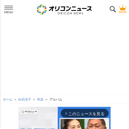
ホーム
白石涼子
作品
アルバム
このニュースを見る
arrow_forward_ios