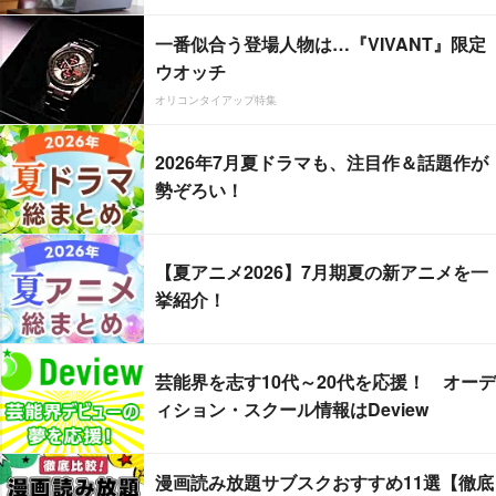
一番似合う登場人物は…『VIVANT』限定
ウオッチ
オリコンタイアップ特集
2026年7月夏ドラマも、注目作＆話題作が
勢ぞろい！
【夏アニメ2026】7月期夏の新アニメを一
挙紹介！
芸能界を志す10代～20代を応援！ オーデ
ィション・スクール情報はDeview
漫画読み放題サブスクおすすめ11選【徹底