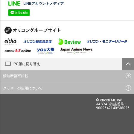
LINEアカウントメディア
PC版に切り替え
禁無断複写転載
クッキーの使用について
© oricon ME inc.
JASRAC許諾番号：
9009642140Y38026