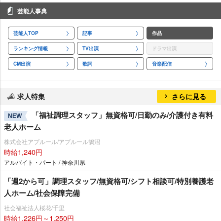
芸能人事典
芸能人TOP
記事
作品
ランキング情報
TV出演
ドラマ出演
CM出演
歌詞
音楽配信
求人特集
さらに見る
「福祉調理スタッフ」無資格可/日勤のみ/介護付き有料
NEW
老人ホーム
株式会社アプルール/アプルール鵠沼
時給1,240円
アルバイト・パート / 神奈川県
「週2から可」調理スタッフ/無資格可/シフト相談可/特別養護老
人ホーム/社会保障完備
社会福祉法人桜花/千里
時給1,226円～1,250円