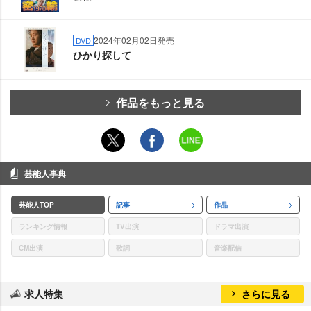
2024年02月02日発売
DVD
ひかり探して
作品をもっと見る
芸能人事典
芸能人TOP
記事
作品
ランキング情報
TV出演
ドラマ出演
CM出演
歌詞
音楽配信
求人特集
さらに見る