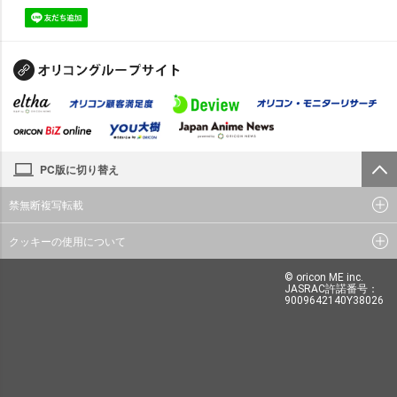
PC版に切り替え
禁無断複写転載
クッキーの使用について
© oricon ME inc.
JASRAC許諾番号：
9009642140Y38026