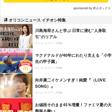
sponsored by 求人ボックス
オリコンニュース イチオシ特集
川島海荷さんと学ぶ 日常に潜む“人身取
引”のリアル
オリコンタイアップ特集
マクドナルドが40年にわたり支える「小学
生の甲子園」
オリコンタイアップ特集
向井康二イケメンすぎ！純愛『（LOVE
SONG）』
オリコンタイアップ特集
お値段そのまま45％増量！ファミマ夏の大
盤振る舞い