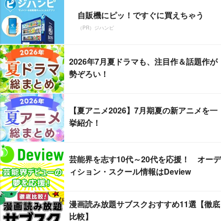
自販機にピッ！ですぐに買えちゃう
（PR）ジハンピ
2026年7月夏ドラマも、注目作＆話題作が
勢ぞろい！
【夏アニメ2026】7月期夏の新アニメを一
挙紹介！
芸能界を志す10代～20代を応援！ オーデ
ィション・スクール情報はDeview
漫画読み放題サブスクおすすめ11選【徹底
比較】