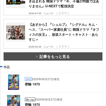
き込まれる 韓国ドラマ『今、不倫が問題ではあ
りません』U-NEXTで配信決定
｜ドラマ｜
2026-07-30
ニュース
【あすから】『シュルプ』『シグナル』キム・
ヘス、“スーパー派遣社員”に 韓国ドラマ『オフ
ィスの女王』、放送スタート＜キャスト・あら
すじ＞
｜ドラマ｜
2026-05-26
ニュース
記事をもっと見る
作品
2025年06月27日発売
DVD
密輸 1970
2025年06月27日発売
Blu-ray
密輸 1970