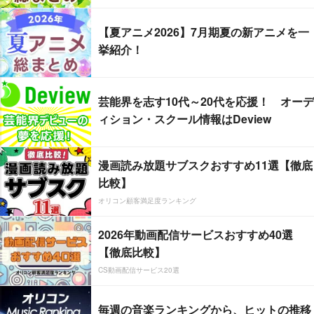
【夏アニメ2026】7月期夏の新アニメを一
挙紹介！
芸能界を志す10代～20代を応援！ オーデ
ィション・スクール情報はDeview
漫画読み放題サブスクおすすめ11選【徹底
比較】
オリコン顧客満足度ランキング
2026年動画配信サービスおすすめ40選
【徹底比較】
CS動画配信サービス20選
毎週の音楽ランキングから、ヒットの推移