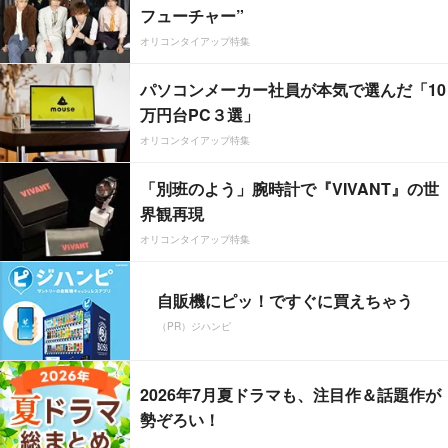
フューチャー”
オリコンタイアップ特集
パソコンメーカー社員が本気で選んだ「10
万円台PC３選」
オリコンタイアップ特集
「別班のよう」腕時計で『VIVANT』の世
界観再現
オリコンタイアップ特集
自販機にピッ！ですぐに買えちゃう
（PR）ジハンピ
2026年7月夏ドラマも、注目作＆話題作が
勢ぞろい！