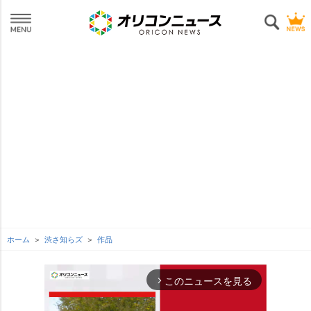
ホーム
渋さ知らズ
作品
このニュースを見る
arrow_forward_ios