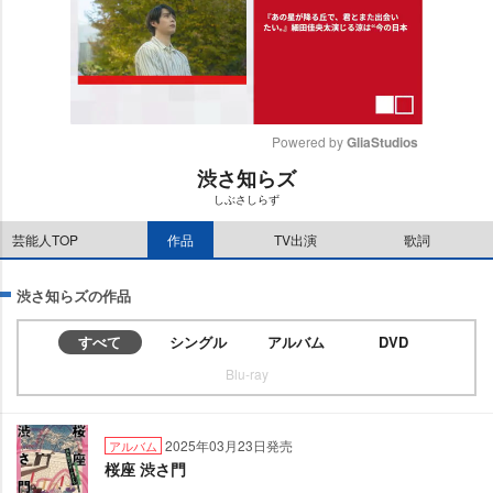
Powered by 
GliaStudios
渋さ知らズ
M
しぶさしらず
u
t
芸能人TOP
作品
TV出演
歌詞
e
渋さ知らズの作品
すべて
シングル
アルバム
DVD
Blu-ray
2025年03月23日発売
アルバム
桜座 渋さ門