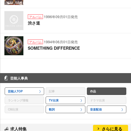
1996年09月01日発売
アルバム
渋さ道
1994年06月01日発売
アルバム
SOMETHING DIFFERENCE
芸能人事典
芸能人TOP
記事
作品
ランキング情報
TV出演
ドラマ出演
CM出演
歌詞
音楽配信
求人特集
さらに見る