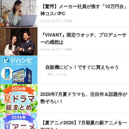
【驚愕】メーカー社員が推す「10万円台」
神コスパPC
オリコンタイアップ特集
『VIVANT』限定ウオッチ、プロデューサ
ーの感想は
オリコンタイアップ特集
自販機にピッ！ですぐに買えちゃう
（PR）ジハンピ
2026年7月夏ドラマも、注目作＆話題作が
勢ぞろい！
【夏アニメ2026】7月期夏の新アニメを一