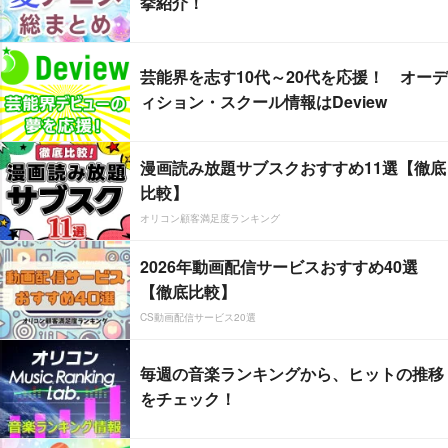
挙紹介！
芸能界を志す10代～20代を応援！ オーデ
ィション・スクール情報はDeview
漫画読み放題サブスクおすすめ11選【徹底
比較】
オリコン顧客満足度ランキング
2026年動画配信サービスおすすめ40選
【徹底比較】
CS動画配信サービス20選
毎週の音楽ランキングから、ヒットの推移
をチェック！