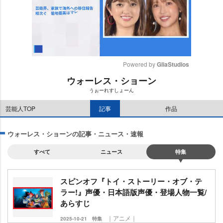
Powered by 
GliaStudios
ウォーレス・ショーン
M
うぉーれすしょーん
u
t
芸能人TOP
記事
作品
e
ウォーレス・ショーンの記事・ニュース・速報
すべて
ニュース
特集
スピンオフ『トイ・ストーリー・オブ・テ
ラー!』声優・日本語版声優・登場人物一覧/
あらすじ
｜アニメ｜
2025-10-21
特集