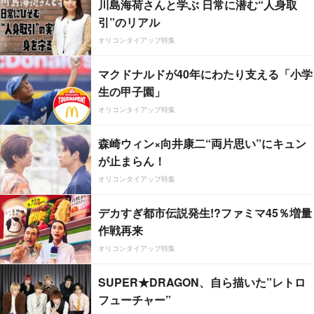
川島海荷さんと学ぶ 日常に潜む“人身取
引”のリアル
オリコンタイアップ特集
マクドナルドが40年にわたり支える「小学
生の甲子園」
オリコンタイアップ特集
森崎ウィン×向井康二“両片思い”にキュン
が止まらん！
オリコンタイアップ特集
デカすぎ都市伝説発生!?ファミマ45％増量
作戦再来
オリコンタイアップ特集
SUPER★DRAGON、自ら描いた”レトロ
フューチャー”