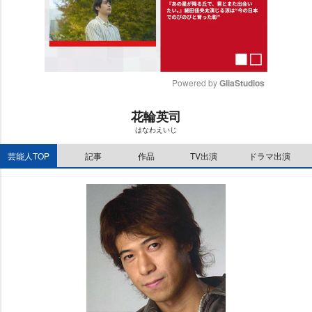
Powered by 
GliaStudios
M
花輪英司
u
はなわえいじ
t
e
芸能人TOP
記事
作品
TV出演
ドラマ出演