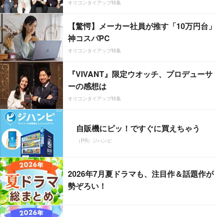
オリコンタイアップ特集
【驚愕】メーカー社員が推す「10万円台」
神コスパPC
オリコンタイアップ特集
『VIVANT』限定ウオッチ、プロデューサ
ーの感想は
オリコンタイアップ特集
自販機にピッ！ですぐに買えちゃう
（PR）ジハンピ
2026年7月夏ドラマも、注目作＆話題作が
勢ぞろい！