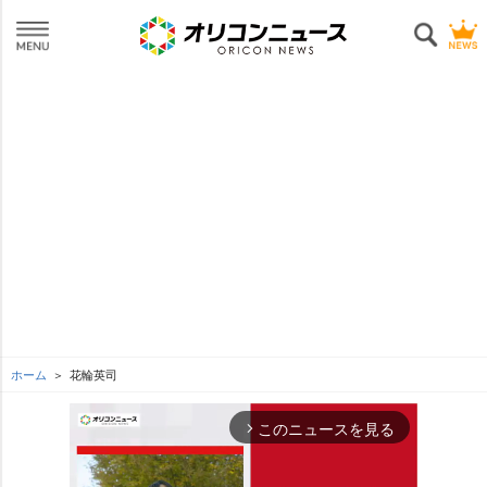
ホーム
花輪英司
このニュースを見る
arrow_forward_ios