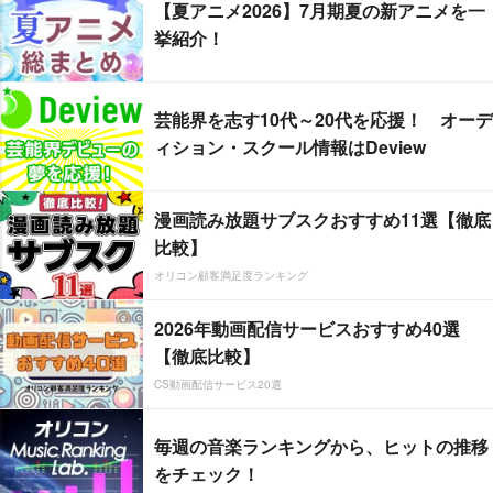
【夏アニメ2026】7月期夏の新アニメを一
挙紹介！
芸能界を志す10代～20代を応援！ オーデ
ィション・スクール情報はDeview
漫画読み放題サブスクおすすめ11選【徹底
比較】
オリコン顧客満足度ランキング
2026年動画配信サービスおすすめ40選
【徹底比較】
CS動画配信サービス20選
毎週の音楽ランキングから、ヒットの推移
をチェック！