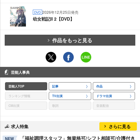
2026年12月25日発売
DVD
幼女戦記II 2【DVD】
作品をもっと見る
芸能人事典
芸能人TOP
記事
作品
ランキング情報
TV出演
ドラマ出演
CM出演
歌詞
音楽配信
求人特集
さらに見る
「福祉調理スタッフ」無資格可/シフト相談可/介護付き
NEW