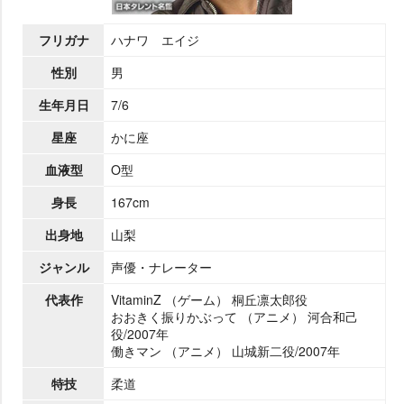
フリガナ
ハナワ エイジ
性別
男
生年月日
7/6
星座
かに座
血液型
O型
身長
167cm
出身地
山梨
ジャンル
声優・ナレーター
代表作
VitaminZ （ゲーム） 桐丘凛太郎役
おおきく振りかぶって （アニメ） 河合和己
役/2007年
働きマン （アニメ） 山城新二役/2007年
特技
柔道