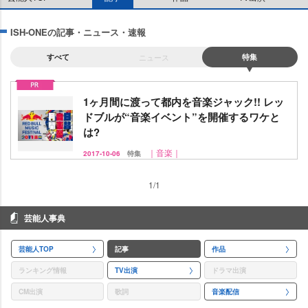
ISH-ONEの記事・ニュース・速報
すべて
ニュース
特集
1ヶ月間に渡って都内を音楽ジャック!! レッ
ドブルが“音楽イベント”を開催するワケと
は?
｜音楽｜
2017-10-06
特集
1/1
芸能人事典
芸能人TOP
記事
作品
ランキング情報
TV出演
ドラマ出演
CM出演
歌詞
音楽配信