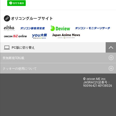
PC版に切り替え
禁無断複写転載
クッキーの使用について
© oricon ME inc.
JASRAC許諾番号：
9009642140Y38026