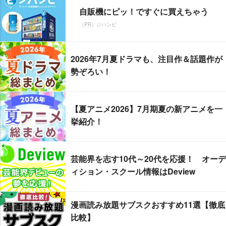
自販機にピッ！ですぐに買えちゃう
（PR）ジハンピ
2026年7月夏ドラマも、注目作＆話題作が
勢ぞろい！
【夏アニメ2026】7月期夏の新アニメを一
挙紹介！
芸能界を志す10代～20代を応援！ オーデ
ィション・スクール情報はDeview
漫画読み放題サブスクおすすめ11選【徹底
比較】