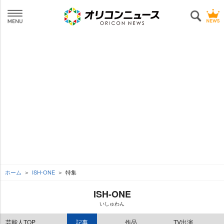
ホーム
ISH-ONE
特集
ISH-ONE
いしゅわん
芸能人TOP
記事
作品
TV出演