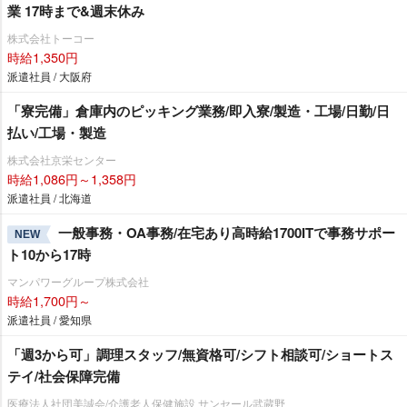
業 17時まで&週末休み
株式会社トーコー
時給1,350円
派遣社員 / 大阪府
「寮完備」倉庫内のピッキング業務/即入寮/製造・工場/日勤/日
払い/工場・製造
株式会社京栄センター
時給1,086円～1,358円
派遣社員 / 北海道
一般事務・OA事務/在宅あり高時給1700ITで事務サポー
NEW
ト10から17時
マンパワーグループ株式会社
時給1,700円～
派遣社員 / 愛知県
「週3から可」調理スタッフ/無資格可/シフト相談可/ショートス
テイ/社会保障完備
医療法人社団美誠会/介護老人保健施設 サンセール武蔵野