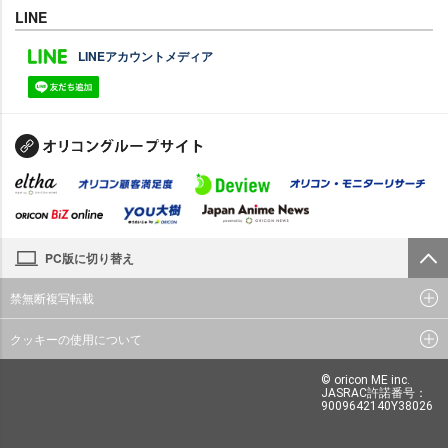
LINE
LINEアカウントメディア
PC版に切り替え
禁無断複写転載
クッキーの使用について
© oricon ME inc.
JASRAC許諾番号：
9009642140Y38026