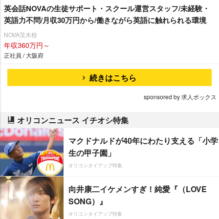
英会話NOVAの生徒サポート・スクール運営スタッフ/未経験・
英語力不問/月収30万円から/働きながら英語に触れられる環境
NOVA茨木校
年収360万円～
正社員 / 大阪府
続きはこちら
sponsored by 求人ボックス
オリコンニュース イチオシ特集
マクドナルドが40年にわたり支える「小学
生の甲子園」
オリコンタイアップ特集
向井康二イケメンすぎ！純愛『（LOVE
SONG）』
オリコンタイアップ特集