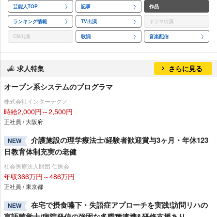
芸能人TOP
記事
作品
ランキング情報
TV出演
ドラマ出演
CM出演
歌詞
音楽配信
求人特集
さらに見る
オープン系システムのプログラマ
株式会社インターテクノ
時給2,000円～2,500円
正社員 / 大阪府
介護施設の理学療法士/経験者歓迎賞与3ヶ月・年休123
NEW
日教育体制充実の老健
社会医療法人財団 仁医会
年収366万円～486万円
正社員 / 東京都
在宅で摂食嚥下・失語症アプローチを実践!訪問リハの
NEW
言語聴覚士/病院発信の強固な多職種連携&研修支援あり