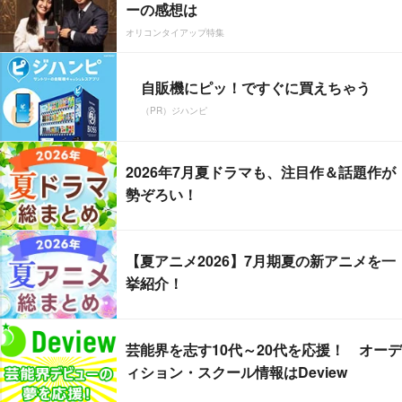
ーの感想は
オリコンタイアップ特集
自販機にピッ！ですぐに買えちゃう
（PR）ジハンピ
2026年7月夏ドラマも、注目作＆話題作が
勢ぞろい！
【夏アニメ2026】7月期夏の新アニメを一
挙紹介！
芸能界を志す10代～20代を応援！ オーデ
ィション・スクール情報はDeview