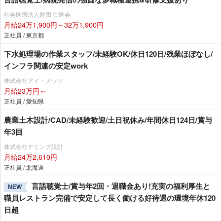
社会医療法人財団 仁医会
月給24万1,900円～32万1,900円
正社員 / 東京都
下水処理場の作業スタッフ/未経験OK/休日120日/残業ほぼなし/
インフラ関連の安定work
株式会社アイ・メッツ
月給23万円～
正社員 / 愛知県
農業土木設計/CAD/未経験歓迎/土日祝休み/年間休日124日/賞与
年3回
株式会社デミング設計
月給24万2,610円
正社員 / 北海道
言語聴覚士/賞与年2回・退職金あり!充実の福利厚生と
NEW
職員レストラン完備で安定して長く働ける好待遇の環境年休120
日超