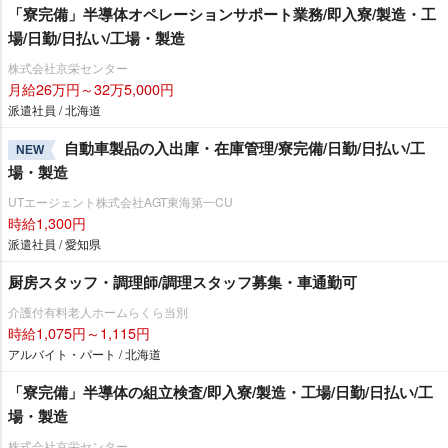
「寮完備」半導体オペレーションサポート業務/即入寮/製造・工
場/日勤/日払い/工場・製造
株式会社京栄センター
月給26万円～32万5,000円
派遣社員 / 北海道
自動車製品の入出庫・在庫管理/寮完備/日勤/日払い/工
NEW
場・製造
UTエージェント株式会社AGT東海第一CU
時給1,300円
派遣社員 / 愛知県
厨房スタッフ・調理師/調理スタッフ募集・車通勤可
介護付有料老人ホームらくら当別
時給1,075円～1,115円
アルバイト・パート / 北海道
「寮完備」半導体の組立検査/即入寮/製造・工場/日勤/日払い/工
場・製造
株式会社京栄センター