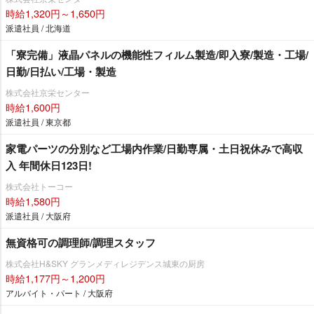
時給1,320円～1,650円
派遣社員 / 北海道
「寮完備」液晶パネルの機能性フィルム製造/即入寮/製造・工場/
日勤/日払い/工場・製造
株式会社京栄センター
時給1,600円
派遣社員 / 東京都
家電パーツの分別など工場内作業/日勤専属・土日祝休みで高収
入 年間休日123日!
株式会社トーコー
時給1,580円
派遣社員 / 大阪府
無資格可の調理師/調理スタッフ
株式会社H&SKY グランメディレジデンス城東の厨房
時給1,177円～1,200円
アルバイト・パート / 大阪府