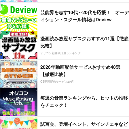
芸能界を志す10代～20代を応援！ オーデ
ィション・スクール情報はDeview
漫画読み放題サブスクおすすめ11選【徹底
比較】
オリコン顧客満足度ランキング
2026年動画配信サービスおすすめ40選
【徹底比較】
CS動画配信サービス20選
毎週の音楽ランキングから、ヒットの推移
をチェック！
試写会、登壇イベント、サインチェキなど