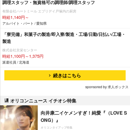
調理スタッフ・無資格可の調理師/調理スタッフ
有限会社ハートミール エブリデイ戸塚内の厨房
時給1,140円～
アルバイト・パート / 愛知県
「寮完備」和菓子の製造/即入寮/製造・工場/日勤/日払い/工場・
製造
株式会社京栄センター
時給1,100円～1,375円
派遣社員 / 北海道
続きはこちら
sponsored by 求人ボックス
オリコンニュース イチオシ特集
向井康二イケメンすぎ！純愛『（LOVE S
ONG）』
オリコンタイアップ特集