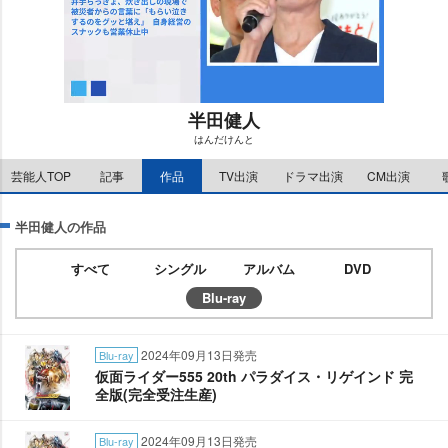
半田健人
はんだけんと
M
芸能人TOP
記事
作品
TV出演
ドラマ出演
CM出演
u
t
e
半田健人の作品
すべて
シングル
アルバム
DVD
Blu-ray
2024年09月13日発売
Blu-ray
仮面ライダー555 20th パラダイス・リゲインド 完
全版(完全受注生産)
2024年09月13日発売
Blu-ray