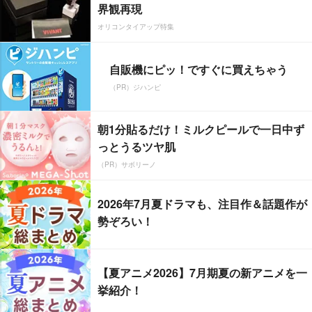
界観再現
オリコンタイアップ特集
自販機にピッ！ですぐに買えちゃう
（PR）ジハンピ
朝1分貼るだけ！ミルクピールで一日中ず
っとうるツヤ肌
（PR）サボリーノ
2026年7月夏ドラマも、注目作＆話題作が
勢ぞろい！
【夏アニメ2026】7月期夏の新アニメを一
挙紹介！