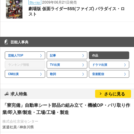
2009年06月21日発売
Blu-ray
劇場版 仮面ライダー555(ファイズ) パラダイス・ロ
スト
芸能人事典
芸能人TOP
記事
作品
ランキング情報
TV出演
ドラマ出演
CM出演
歌詞
音楽配信
求人特集
さらに見る
「寮完備」自動車シート部品の組み立て・機械OP・バリ取り作
業/即入寮/製造・工場/工場・製造
株式会社京栄センター
派遣社員 / 神奈川県