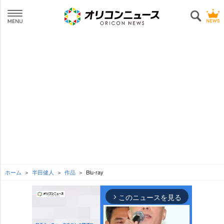
ホーム
半田健人
作品
Blu-ray
このニュースを見る
arrow_forward_ios