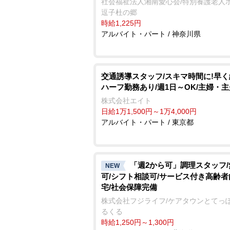
社会福祉法人湘南愛心会/特別養護老人
逗子杜の郷
時給1,225円
アルバイト・パート / 神奈川県
交通誘導スタッフ/スキマ時間に!早
ハーフ勤務あり/週1日～OK/主婦・
株式会社エイト
日給1万1,500円～1万4,000円
アルバイト・パート / 東京都
「週2から可」調理スタッフ
NEW
可/シフト相談可/サービス付き高齢
宅/社会保障完備
株式会社フジライフ/ケアタウンとてっ
るくる
時給1,250円～1,300円