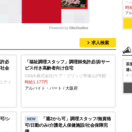
ー
時給
アル
Powered by 
GliaStudios
求人検索
M
u
t
免許必
「福祉調理スタッフ」調理師免許必須/サー
茶
/社会
ビス付き高齢者向け住宅
e
違
オ
CK&A 株式会社/ケア・ブリッジ帝塚山2号館
ュニティ
時給1,177円
アルバイト・パート / 大阪府
可/シ
「週2から可」調理スタッフ/無資格
NEW
可/日勤のみ/介護老人保健施設/社会保障完
備