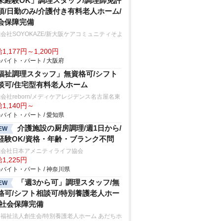
未経験OK」調理スタッフ/調理師免許
須/日勤のみ/介護付き有料老人ホーム/
会保障完備
会社SOYOKAZE/新大阪ケアコミュニティそよ
1,177円～1,200円
バイト・パート / 大阪府
福祉調理スタッフ」無資格可/シフト
談可/住宅型有料老人ホーム
会社reborn/メディケアレジデンス名古屋名東
1,140円～
バイト・パート / 愛知県
介護施設の厨房調理/週1日から/
EW
経験OK/資格・年齢・ブランク不問
式会社日本アメニティライフ協会
1,225円
バイト・パート / 神奈川県
「週3から可」調理スタッフ/無
EW
格可/シフト相談可/特別養護老人ホー
/社会保障完備
福祉法人創生会/特別養護老人ホーム あだちホ