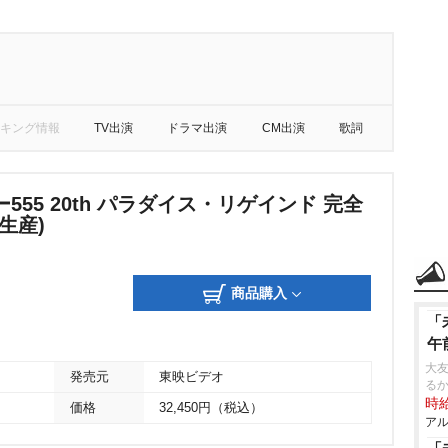
キング情報
TV出演
ドラマ出演
CM出演
歌詞
555 20th パラダイス・リゲインド 完全
生産)
商品購入
「
午
大友
発売元
東映ビデオ
る
時給
価格
32,450円（税込）
アル