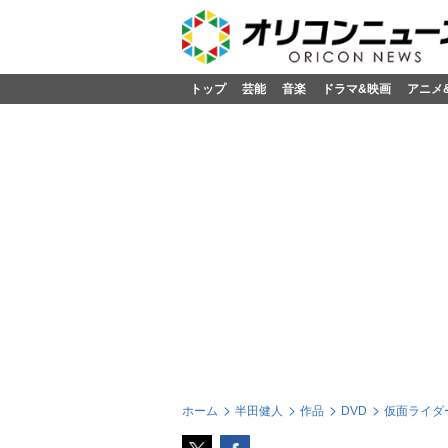
トップ
芸能
音楽
ドラマ&映画
アニメ
ホーム
半田健人
作品
DVD
仮面ライダー