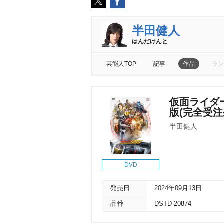
半田健人
はんだけんと
芸能人TOP
記事
作品
ラン
仮面ライダー
版(完全受注
半田健人
DVD
発売日
2024年09月13日
品番
DSTD-20874