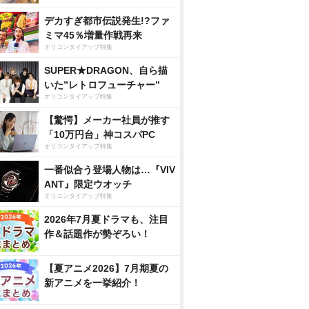
デカすぎ都市伝説発生!?ファ
ミマ45％増量作戦再来
オリコンタイアップ特集
SUPER★DRAGON、自ら描
いた”レトロフューチャー”
オリコンタイアップ特集
【驚愕】メーカー社員が推す
「10万円台」神コスパPC
オリコンタイアップ特集
一番似合う登場人物は…『VIV
ANT』限定ウオッチ
オリコンタイアップ特集
2026年7月夏ドラマも、注目
作＆話題作が勢ぞろい！
【夏アニメ2026】7月期夏の
新アニメを一挙紹介！