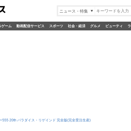
ニュース・特集
&ゲーム
動画配信サービス
スポーツ
社会・経済
グルメ
ビューティ
ラ
555 20th パラダイス・リゲインド 完全版(完全受注生産)