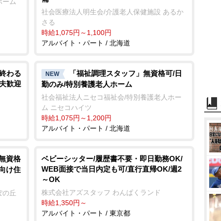
ホーム
社会医療法人明生会/介護老人保健施設 あるか
さる
時給1,075円～1,100円
アルバイト・パート / 北海道
く終わる
「福祉調理スタッフ」無資格可/日
NEW
主夫歓迎
勤のみ/特別養護老人ホーム
社会福祉法人ニセコ福祉会/特別養護老人ホー
ム ニセコハイツ
時給1,075円～1,200円
アルバイト・パート / 北海道
/無資格
ベビーシッター/履歴書不要・即日勤務OK/
WEB面接で当日内定も可/直行直帰OK/週2
者向け住
～OK
株式会社アズスタッフ わんぱくランド
ぽの丘
時給1,350円～
アルバイト・パート / 東京都