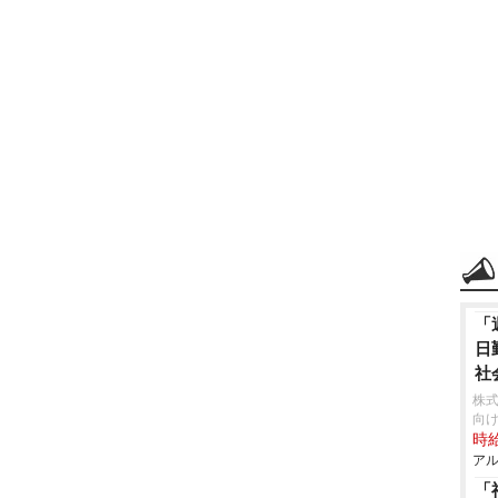
「
日
社
株
向け
時給
アル
「