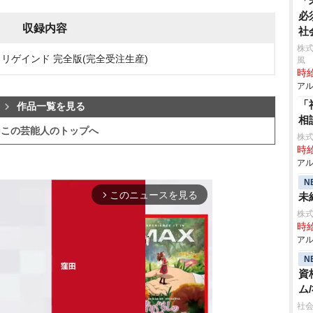
「
必
収録内容
社
株式
イス・リゲインド 完全版(完全受注生産)
風
時給
アル
「
作品一覧を見る
相
この芸能人のトップへ
株式
時給
アル
N
このニュースを見る
未
arrow_forward_ios
株
時給
アル
N
資
ム
社会