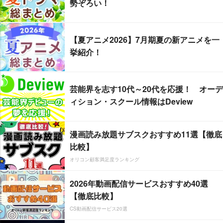
勢ぞろい！
【夏アニメ2026】7月期夏の新アニメを一
挙紹介！
芸能界を志す10代～20代を応援！ オーデ
ィション・スクール情報はDeview
漫画読み放題サブスクおすすめ11選【徹底
比較】
オリコン顧客満足度ランキング
2026年動画配信サービスおすすめ40選
【徹底比較】
CS動画配信サービス20選