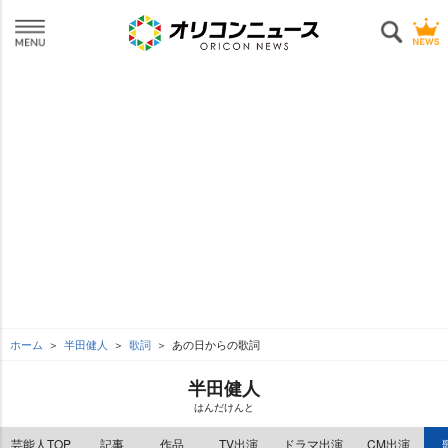
ホーム
半田健人
歌詞
あの日からの歌詞
半田健人
はんだけんと
芸能人TOP
記事
作品
TV出演
ドラマ出演
CM出演