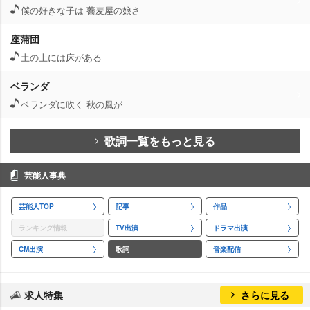
僕の好きな子は 蕎麦屋の娘さ
座蒲団
土の上には床がある
ベランダ
ベランダに吹く 秋の風が
歌詞一覧をもっと見る
芸能人事典
芸能人TOP
記事
作品
ランキング情報
TV出演
ドラマ出演
CM出演
歌詞
音楽配信
求人特集
さらに見る