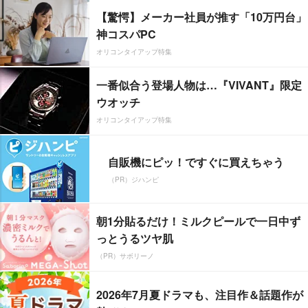
【驚愕】メーカー社員が推す「10万円台」
神コスパPC
オリコンタイアップ特集
一番似合う登場人物は…『VIVANT』限定
ウオッチ
オリコンタイアップ特集
自販機にピッ！ですぐに買えちゃう
（PR）ジハンピ
朝1分貼るだけ！ミルクピールで一日中ず
っとうるツヤ肌
（PR）サボリーノ
2026年7月夏ドラマも、注目作＆話題作が