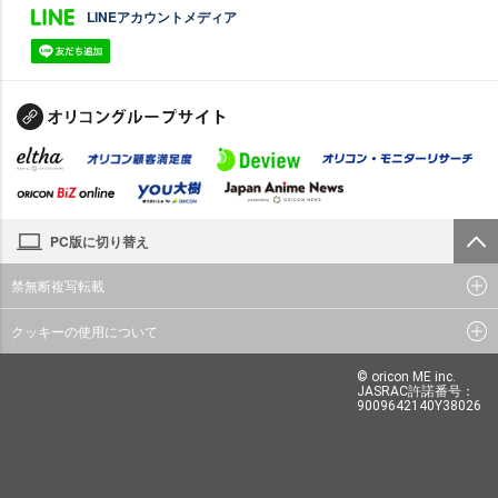
LINEアカウントメディア
PC版に切り替え
禁無断複写転載
クッキーの使用について
© oricon ME inc.
JASRAC許諾番号：
9009642140Y38026