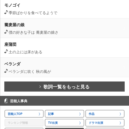
モノゴイ
季節ばかりを食べてるようで
蕎麦屋の娘
僕の好きな子は 蕎麦屋の娘さ
座蒲団
土の上には床がある
ベランダ
ベランダに吹く 秋の風が
歌詞一覧をもっと見る
芸能人事典
芸能人TOP
記事
作品
ランキング情報
TV出演
ドラマ出演