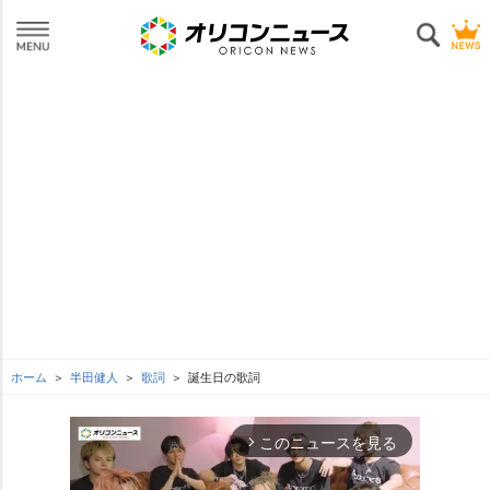
ホーム
半田健人
歌詞
誕生日の歌詞
このニュースを見る
arrow_forward_ios