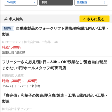
CM出演
歌詞
音楽配信
求人特集
さらに見る
自動車製品のフォークリフト運搬/寮完備/日払い/工場・
NEW
製造
UTエージェント株式会社AGT中部第二CU
時給1,400円
派遣社員 / 愛知県
フリーターさん必見!週1日～&3h～OK/残業なし/髪色自由/絶品
まかない1円/ホールスタッフ/町田商店
町田商店 大森店
時給1,300円～1,625円
アルバイト・パート / 東京都
「寮完備」和菓子の製造/即入寮/製造・工場/日勤/日払い/工場・
製造
株式会社京栄センター