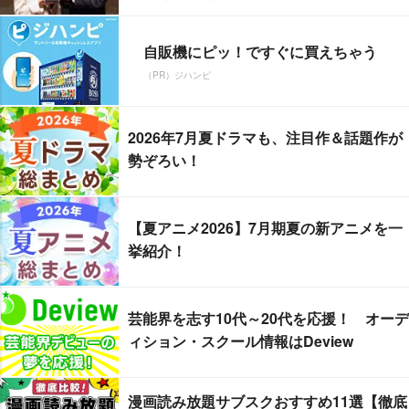
自販機にピッ！ですぐに買えちゃう
（PR）ジハンピ
2026年7月夏ドラマも、注目作＆話題作が
勢ぞろい！
【夏アニメ2026】7月期夏の新アニメを一
挙紹介！
芸能界を志す10代～20代を応援！ オーデ
ィション・スクール情報はDeview
漫画読み放題サブスクおすすめ11選【徹底