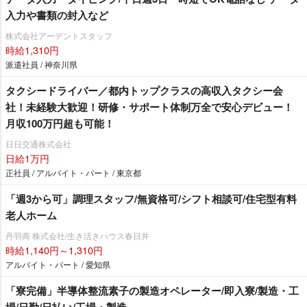
入力や書類の封入など
株式会社アーデントスタッフ
時給1,310円
派遣社員 / 神奈川県
タクシードライバー／都内トップクラスの高収入タクシー会
社！未経験大歓迎！研修・サポート体制万全で安心デビュー！
月収100万円超も可能！
日日交通株式会社
日給1万円
正社員 / アルバイト・パート / 東京都
「週3から可」調理スタッフ/無資格可/シフト相談可/住宅型有料
老人ホーム
丹羽商 株式会社/生き活きハウス春日井
時給1,140円～1,310円
アルバイト・パート / 愛知県
「寮完備」半導体整流素子の製造オペレーター/即入寮/製造・工
場/日勤/日払い/工場・製造