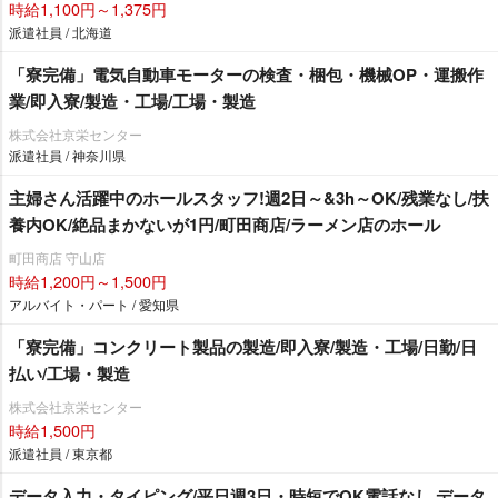
時給1,100円～1,375円
派遣社員 / 北海道
「寮完備」電気自動車モーターの検査・梱包・機械OP・運搬作
業/即入寮/製造・工場/工場・製造
株式会社京栄センター
派遣社員 / 神奈川県
主婦さん活躍中のホールスタッフ!週2日～&3h～OK/残業なし/扶
養内OK/絶品まかないが1円/町田商店/ラーメン店のホール
町田商店 守山店
時給1,200円～1,500円
アルバイト・パート / 愛知県
「寮完備」コンクリート製品の製造/即入寮/製造・工場/日勤/日
払い/工場・製造
株式会社京栄センター
時給1,500円
派遣社員 / 東京都
データ入力・タイピング/平日週3日・時短でOK電話なし データ