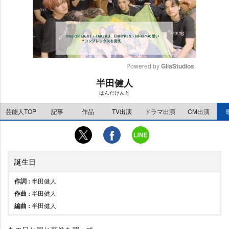
Powered by 
GliaStudios
半田健人
M
はんだけんと
u
t
芸能人TOP
記事
作品
TV出演
ドラマ出演
CM出演
e
誕生日
作詞 :
半田健人
作曲 :
半田健人
編曲 :
半田健人