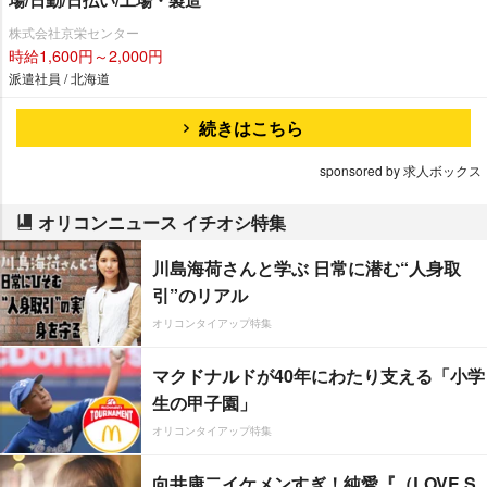
株式会社京栄センター
時給1,600円～2,000円
派遣社員 / 北海道
続きはこちら
sponsored by 求人ボックス
オリコンニュース イチオシ特集
川島海荷さんと学ぶ 日常に潜む“人身取
引”のリアル
オリコンタイアップ特集
マクドナルドが40年にわたり支える「小学
生の甲子園」
オリコンタイアップ特集
向井康二イケメンすぎ！純愛『（LOVE S