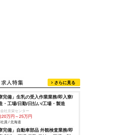
さらに見る
寮完備」生乳の受入作業業務/即入寮/
造・工場/日勤/日払い/工場・製造
式会社京栄センター
給20万円～25万円
社員 / 北海道
寮完備」自動車部品 外観検査業務/即