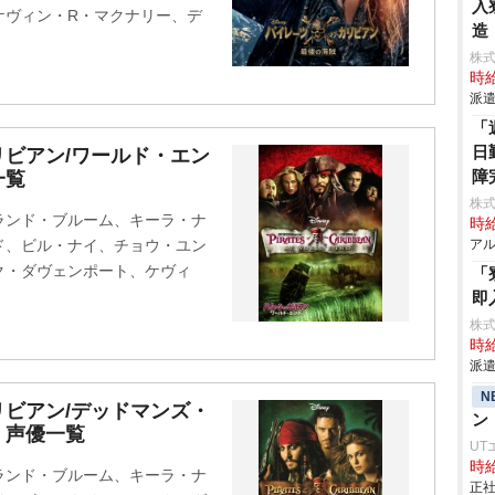
入
ケヴィン・R・マクナリー、デ
造
株
時給
派遣
「
日
ビアン/ワールド・エン
障
一覧
株式
ランド・ブルーム、キーラ・ナ
時給
ド、ビル・ナイ、チョウ・ユン
アル
ク・ダヴェンポート、ケヴィ
「
ラ
即
株
時給
派遣
N
ビアン/デッドマンズ・
ン
・声優一覧
UT
時給
ランド・ブルーム、キーラ・ナ
正社