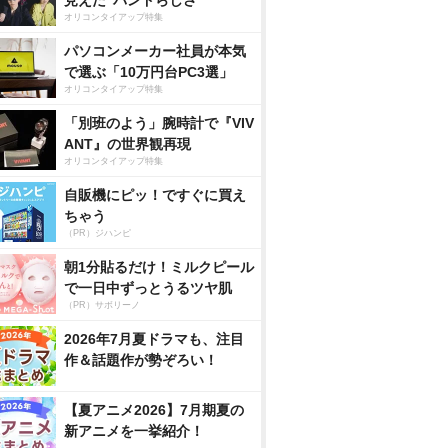
見えた”バンドらしさ”
オリコンタイアップ特集
パソコンメーカー社員が本気
で選ぶ「10万円台PC3選」
オリコンタイアップ特集
「別班のよう」腕時計で『VIV
ANT』の世界観再現
オリコンタイアップ特集
自販機にピッ！ですぐに買え
ちゃう
（PR）ジハンピ
朝1分貼るだけ！ミルクピール
で一日中ずっとうるツヤ肌
（PR）サボリーノ
2026年7月夏ドラマも、注目
作＆話題作が勢ぞろい！
【夏アニメ2026】7月期夏の
新アニメを一挙紹介！