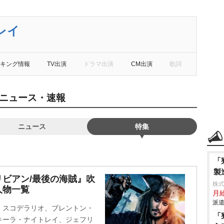
レイ
キング情報
TV出演
ドラマ出演
CM出演
歌詞
ニュース・速報
ニュース
特集
「
製
ビアン/最後の海賊』吹
株
人物一覧
月
派遣
・スコデラリオ、ブレントン・
「
キーラ・ナイトレイ、ジェフリ