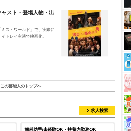
M
キャスト・登場人物・出
u
t
「ミス・ワールド」で、実際に
e
ナイトレイ主演で映画化。
この芸能人のトップへ
求人検索
歯科助手/未経験OK・扶養内勤務OK