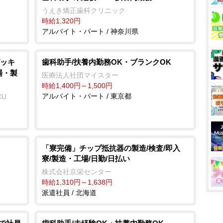
うえき矯正歯科クリニック
時給1,320円
アルバイト・パート / 神奈川県
ッキ
歯科助手/扶養内勤務OK・ブランクOK
場・製
医療法人社団マイスター
時給1,400円～1,500円
アルバイト・パート / 東京都
CU
「寮完備」チップ抵抗器の製造/検査/即入
寮/製造・工場/日勤/日払い
株式会社京栄センター
時給1,310円～1,638円
派遣社員 / 北海道