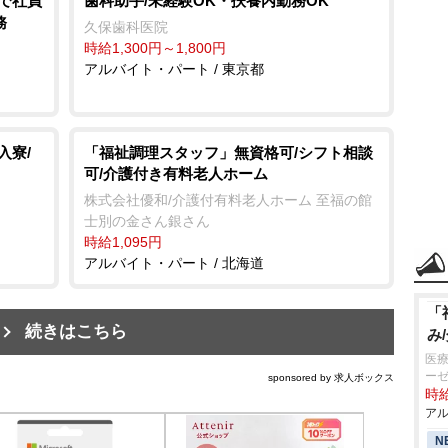
行で社員
歯科助手/未経験OK・扶養内勤務OK
務
久保歯科医院
時給1,300円～1,800円
アルバイト・パート / 東京都
入寮/
「福祉調理スタッフ」無資格可/シフト相談
可/介護付き有料老人ホーム
株式会社優和/介護付有料老人ホーム 至福の館
士別の金さん銀さん
時給1,095円
アルバイト・パート / 北海道
「
続きはこちら
み
医療
ー
sponsored by 求人ボックス
時給
アル
N