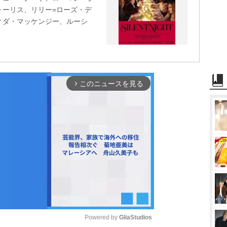
ォーリス、リリー=ローズ・デ
ィダ・マッケンジー、ルーシ
このニュースを見る
arrow_forward_ios
Powered by 
GliaStudios