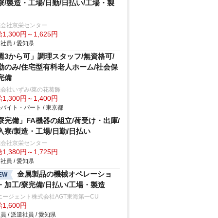
寮/製造・工場/日勤/日払い/工場・製
式会社京栄センター
1,300円～1,625円
社員 / 愛知県
週3から可」調理スタッフ/無資格可/
勤のみ/住宅型有料老人ホーム/社会保
完備
会社いずみ/菜の花葛飾
1,300円～1,400円
バイト・パート / 東京都
寮完備」FA機器の組立/荷受け・出庫/
入寮/製造・工場/日勤/日払い
式会社京栄センター
1,380円～1,725円
社員 / 愛知県
金属製品の機械オペレーショ
EW
・加工/寮完備/日払い/工場・製造
エージェント株式会社AGT東海第一CU
1,600円
員 / 派遣社員 / 愛知県