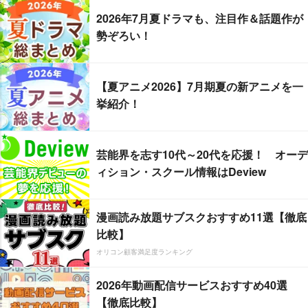
2026年7月夏ドラマも、注目作＆話題作が
勢ぞろい！
【夏アニメ2026】7月期夏の新アニメを一
挙紹介！
芸能界を志す10代～20代を応援！ オーデ
ィション・スクール情報はDeview
漫画読み放題サブスクおすすめ11選【徹底
比較】
オリコン顧客満足度ランキング
2026年動画配信サービスおすすめ40選
【徹底比較】