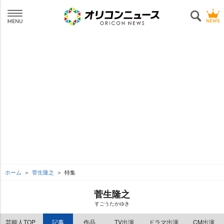
ホーム
菅生隆之
特集
菅生隆之
すごうたかゆき
芸能人TOP
記事
作品
TV出演
ドラマ出演
CM出演