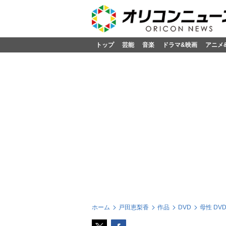
トップ
芸能
音楽
ドラマ&映画
アニメ
ホーム
戸田恵梨香
作品
DVD
母性 DV