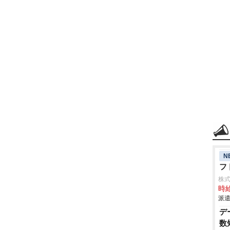
N
フ
株
時給
派遣
デ
数