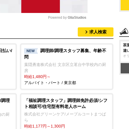
Powered by 
GliaStudios
求人検索
M
u
茶
t
日払い/
調理師/調理スタッフ募集、年齢不
違
NEW
オ
問
e
葉隠勇進株式会社 文京区立茗台中学校内の厨
房
時給1,480円～
アルバイト・パート / 東京都
/調理
「福祉調理スタッフ」調理師免許必須/シフ
ト相談可/住宅型有料老人ホーム
株式会社グリーンケア/メープルコートまつば
内の厨
ら
時給1,177円～1,300円