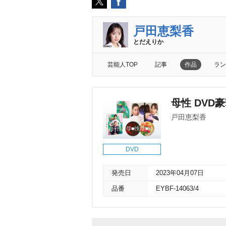
戸田恵梨香
とだえりか
芸能人TOP
記事
作品
ラン
母性 DVD
戸田恵梨香
DVD
発売日
2023年04月07日
品番
EYBF-14063/4