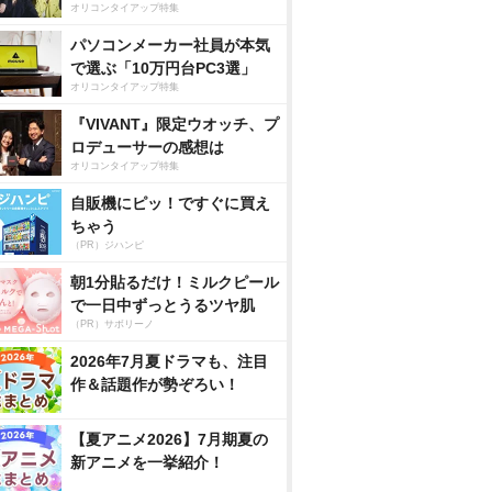
オリコンタイアップ特集
パソコンメーカー社員が本気
で選ぶ「10万円台PC3選」
オリコンタイアップ特集
『VIVANT』限定ウオッチ、プ
ロデューサーの感想は
オリコンタイアップ特集
自販機にピッ！ですぐに買え
ちゃう
（PR）ジハンピ
朝1分貼るだけ！ミルクピール
で一日中ずっとうるツヤ肌
（PR）サボリーノ
2026年7月夏ドラマも、注目
作＆話題作が勢ぞろい！
【夏アニメ2026】7月期夏の
新アニメを一挙紹介！