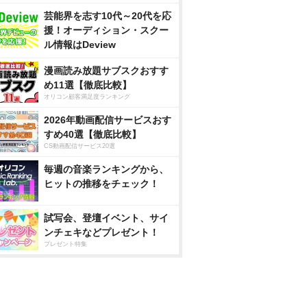
芸能界を志す10代～20代を応
援！オーディション・スクー
ル情報はDeview
漫画読み放題サブスクおすす
め11選【徹底比較】
オリコン顧客満足度ランキング
2026年動画配信サービスおす
すめ40選【徹底比較】
CS動画配信サービス20選
毎週の音楽ランキングから、
ヒットの推移をチェック！
試写会、登壇イベント、サイ
ンチェキなどプレゼント！
プレゼント特集