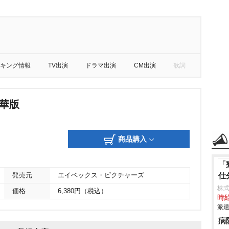
キング情報
TV出演
ドラマ出演
CM出演
歌詞
豪華版
商品購入
「
仕
発売元
エイベックス・ピクチャーズ
株
価格
6,380円（税込）
時給
派遣
病