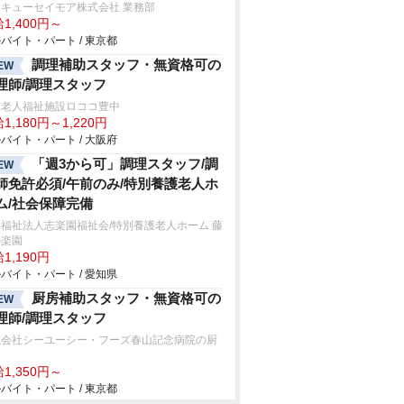
キューセイモア株式会社 業務部
1,400円～
バイト・パート / 東京都
調理補助スタッフ・無資格可の
EW
理師/調理スタッフ
護老人福祉施設ロココ豊中
1,180円～1,220円
バイト・パート / 大阪府
「週3から可」調理スタッフ/調
EW
師免許必須/午前のみ/特別養護老人ホ
ム/社会保障完備
福祉法人志楽園福祉会/特別養護老人ホーム 藤
の楽園
1,190円
バイト・パート / 愛知県
厨房補助スタッフ・無資格可の
EW
理師/調理スタッフ
式会社シーユーシー・フーズ春山記念病院の厨
1,350円～
バイト・パート / 東京都