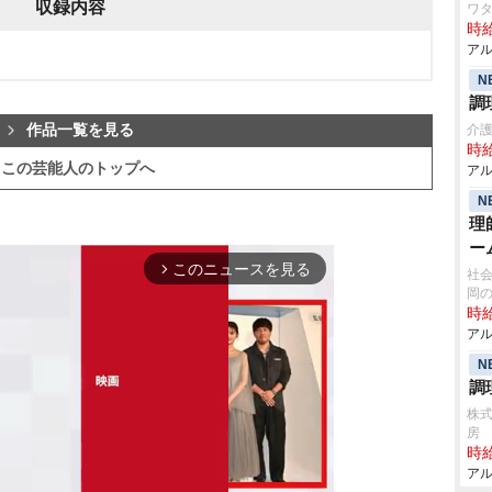
収録内容
ワタ
時給
アル
N
調
作品一覧を見る
介
時給
この芸能人のトップへ
アル
N
理
ー
このニュースを見る
arrow_forward_ios
社会
岡
時給
アル
N
調
株
房
時給
アル