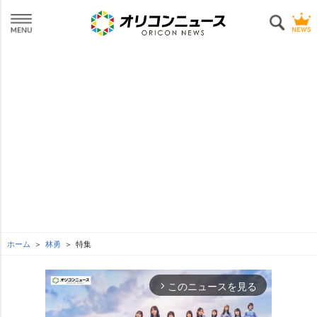
ホーム
林勇
特集
このニュースを見る
arrow_forward_ios