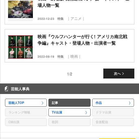
場人物一覧
｜アニメ｜
2022-12-23
特集
映画『ウルフハンターが行く! アメリカ南北戦
争編』キャスト・登場人物・出演者一覧
｜映画｜
2022-08-19
特集
1/2
次へ
芸能人事典
芸能人TOP
記事
作品
ランキング情報
TV出演
ドラマ出演
CM出演
歌詞
音楽配信