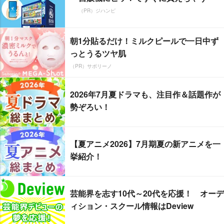
（PR）ジハンピ
朝1分貼るだけ！ミルクピールで一日中ず
っとうるツヤ肌
（PR）サボリーノ
2026年7月夏ドラマも、注目作＆話題作が
勢ぞろい！
【夏アニメ2026】7月期夏の新アニメを一
挙紹介！
芸能界を志す10代～20代を応援！ オーデ
ィション・スクール情報はDeview