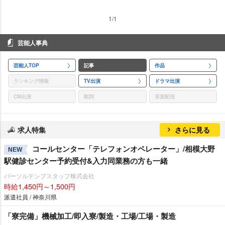
1/1
芸能人事典
芸能人TOP
記事
作品
ランキング情報
TV出演
ドラマ出演
CM出演
歌詞
音楽配信
求人特集
さらに見る
コールセンター「テレフォンオペレーター」/相模大野
NEW
駅健診センター予約受付&入力同業務の方も一緒
パーソルテンプスタッフ株式会社
時給1,450円～1,500円
派遣社員 / 神奈川県
「寮完備」機械加工/即入寮/製造・工場/工場・製造