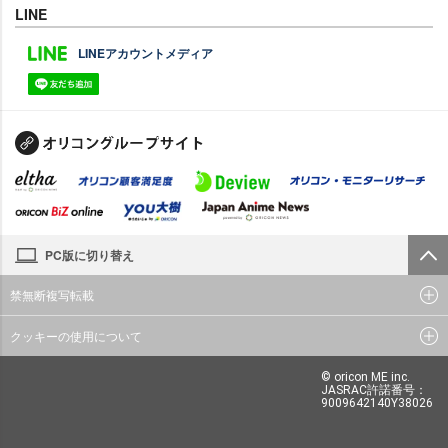
LINE
LINEアカウントメディア
PC版に切り替え
禁無断複写転載
クッキーの使用について
© oricon ME inc.
JASRAC許諾番号：
9009642140Y38026