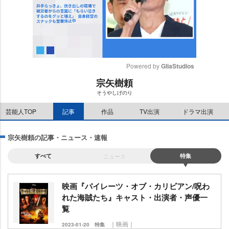
Powered by 
GliaStudios
宗矢樹頼
M
そうやしげのり
u
t
芸能人TOP
記事
作品
TV出演
ドラマ出演
e
宗矢樹頼の記事・ニュース・速報
すべて
ニュース
特集
映画『パイレーツ・オブ・カリビアン/呪わ
れた海賊たち』キャスト・出演者・声優一
覧
｜映画｜
2023-01-20
特集