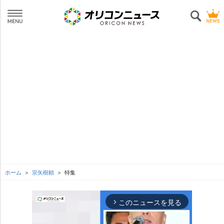
ホーム
宗矢樹頼
特集
このニュースを見る
arrow_forward_ios