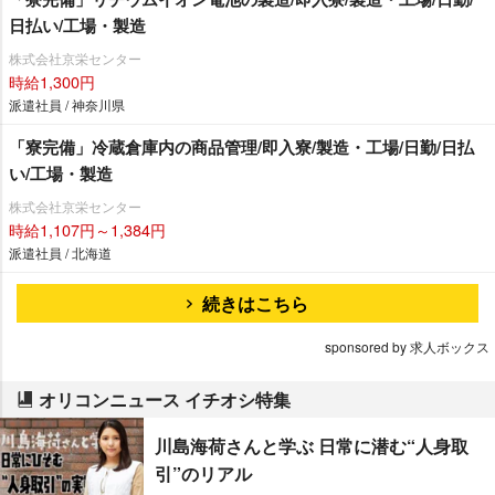
日払い/工場・製造
株式会社京栄センター
時給1,300円
派遣社員 / 神奈川県
「寮完備」冷蔵倉庫内の商品管理/即入寮/製造・工場/日勤/日払
い/工場・製造
株式会社京栄センター
時給1,107円～1,384円
派遣社員 / 北海道
続きはこちら
sponsored by 求人ボックス
オリコンニュース イチオシ特集
川島海荷さんと学ぶ 日常に潜む“人身取
引”のリアル