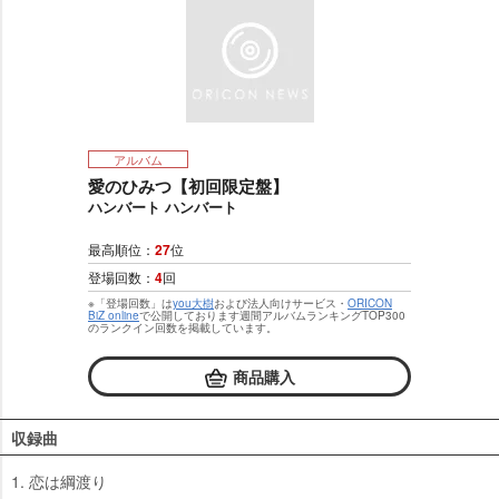
アルバム
愛のひみつ【初回限定盤】
ハンバート ハンバート
最高順位：
27
位
登場回数：
4
回
※「登場回数」は
you大樹
および法人向けサービス・
ORICON
BiZ online
で公開しております週間アルバムランキングTOP300
のランクイン回数を掲載しています。
商品購入
収録曲
1. 恋は綱渡り