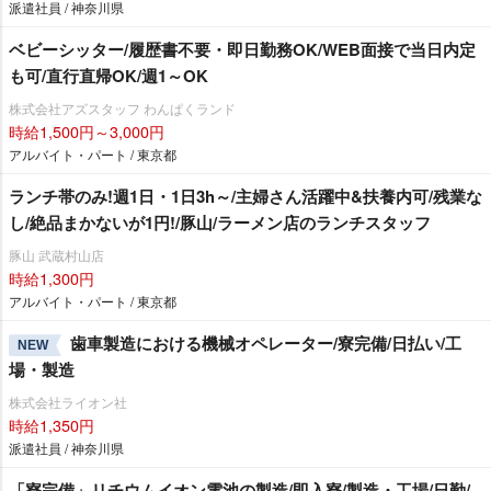
派遣社員 / 神奈川県
ベビーシッター/履歴書不要・即日勤務OK/WEB面接で当日内定
も可/直行直帰OK/週1～OK
株式会社アズスタッフ わんぱくランド
時給1,500円～3,000円
アルバイト・パート / 東京都
ランチ帯のみ!週1日・1日3h～/主婦さん活躍中&扶養内可/残業な
し/絶品まかないが1円!/豚山/ラーメン店のランチスタッフ
豚山 武蔵村山店
時給1,300円
アルバイト・パート / 東京都
歯車製造における機械オペレーター/寮完備/日払い/工
NEW
場・製造
株式会社ライオン社
時給1,350円
派遣社員 / 神奈川県
「寮完備」リチウムイオン電池の製造/即入寮/製造・工場/日勤/