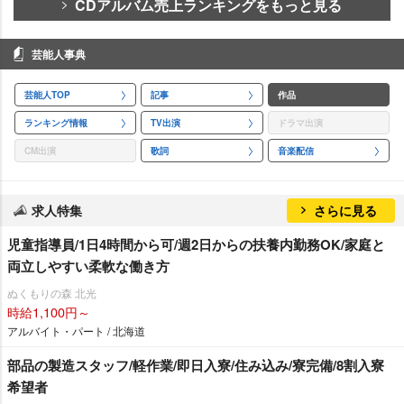
CDアルバム売上ランキングをもっと見る
芸能人事典
芸能人TOP
記事
作品
ランキング情報
TV出演
ドラマ出演
CM出演
歌詞
音楽配信
求人特集
さらに見る
児童指導員/1日4時間から可/週2日からの扶養内勤務OK/家庭と
両立しやすい柔軟な働き方
ぬくもりの森 北光
時給1,100円～
アルバイト・パート / 北海道
部品の製造スタッフ/軽作業/即日入寮/住み込み/寮完備/8割入寮
希望者