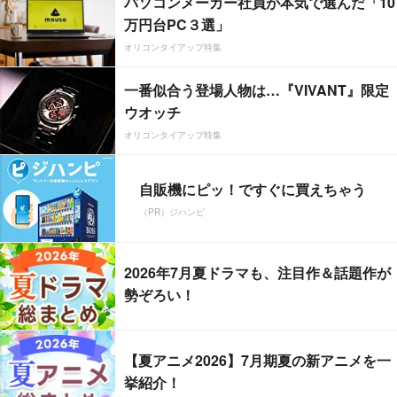
パソコンメーカー社員が本気で選んだ「10
万円台PC３選」
オリコンタイアップ特集
一番似合う登場人物は…『VIVANT』限定
ウオッチ
オリコンタイアップ特集
自販機にピッ！ですぐに買えちゃう
（PR）ジハンピ
2026年7月夏ドラマも、注目作＆話題作が
勢ぞろい！
【夏アニメ2026】7月期夏の新アニメを一
挙紹介！