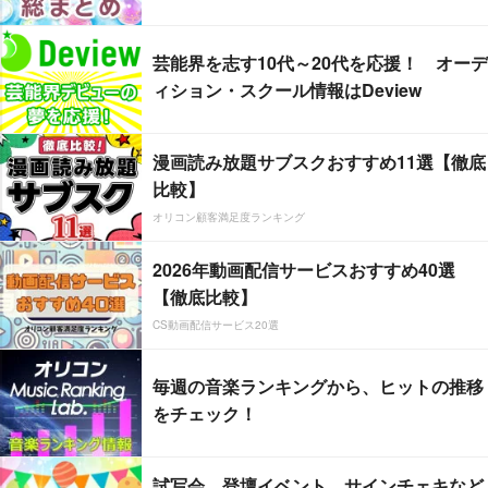
芸能界を志す10代～20代を応援！ オーデ
ィション・スクール情報はDeview
漫画読み放題サブスクおすすめ11選【徹底
比較】
オリコン顧客満足度ランキング
2026年動画配信サービスおすすめ40選
【徹底比較】
CS動画配信サービス20選
毎週の音楽ランキングから、ヒットの推移
をチェック！
試写会、登壇イベント、サインチェキなど