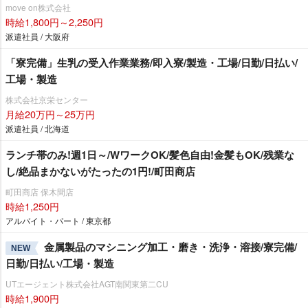
move on株式会社
時給1,800円～2,250円
派遣社員 / 大阪府
「寮完備」生乳の受入作業業務/即入寮/製造・工場/日勤/日払い/
工場・製造
株式会社京栄センター
月給20万円～25万円
派遣社員 / 北海道
ランチ帯のみ!週1日～/WワークOK/髪色自由!金髪もOK/残業な
し/絶品まかないがたったの1円!/町田商店
町田商店 保木間店
時給1,250円
アルバイト・パート / 東京都
金属製品のマシニング加工・磨き・洗浄・溶接/寮完備/
NEW
日勤/日払い/工場・製造
UTエージェント株式会社AGT南関東第二CU
時給1,900円