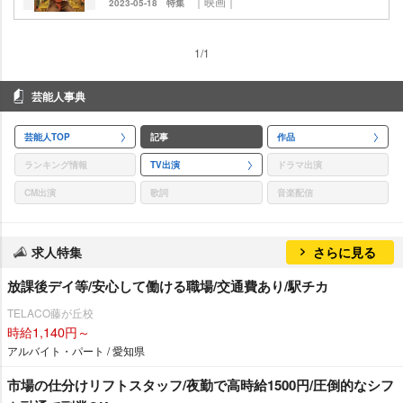
｜映画｜
2023-05-18
特集
1/1
芸能人事典
芸能人TOP
記事
作品
ランキング情報
TV出演
ドラマ出演
CM出演
歌詞
音楽配信
求人特集
さらに見る
放課後デイ等/安心して働ける職場/交通費あり/駅チカ
TELACO藤が丘校
時給1,140円～
アルバイト・パート / 愛知県
市場の仕分けリフトスタッフ/夜勤で高時給1500円/圧倒的なシフ