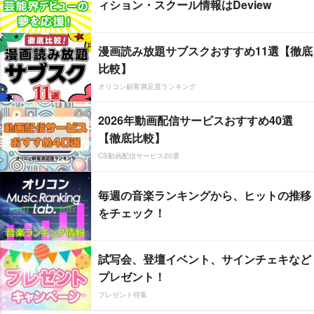
ィション・スクール情報はDeview
漫画読み放題サブスクおすすめ11選【徹底
比較】
オリコン顧客満足度ランキング
2026年動画配信サービスおすすめ40選
【徹底比較】
CS動画配信サービス20選
毎週の音楽ランキングから、ヒットの推移
をチェック！
試写会、登壇イベント、サインチェキなど
プレゼント！
プレゼント特集