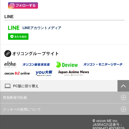
LINE
LINEアカウントメディア
PC版に切り替え
禁無断複写転載
クッキーの使用について
© oricon ME inc.
JASRAC許諾番号：
9009642140Y38026