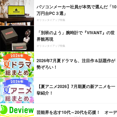
パソコンメーカー社員が本気で選んだ「10
万円台PC３選」
オリコンタイアップ特集
「別班のよう」腕時計で『VIVANT』の世
界観再現
オリコンタイアップ特集
2026年7月夏ドラマも、注目作＆話題作が
勢ぞろい！
【夏アニメ2026】7月期夏の新アニメを一
挙紹介！
芸能界を志す10代～20代を応援！ オーデ