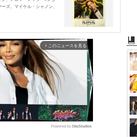
ヤーズ、マイケル・シャノン、
このニュースを見る
arrow_forward_ios
Powered by 
GliaStudios