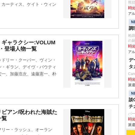
熊
・カーティス、ケイト・ウィン
時給
アル
N
調
柏
の
ギャラクシー:VOLUM
時給
優・登場人物一覧
アル
デ
ッドリー・クーパー、ヴィン・
タ
ン・ギラン、デイヴ・バウティ
宏一、加藤浩次、遠藤憲一、朴
Car
時給
派遣
N
談
チ
ビアン/呪われた海賊た
パ
一覧
時給
派遣
フリー・ラッシュ、オーラン