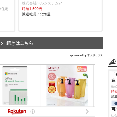
株式会社ベルシステム24
時給1,500円
け住宅
派遣社員 / 北海道
続きはこちら
sponsored by 求人ボックス
「
造
株
時給
派遣
N
可
社