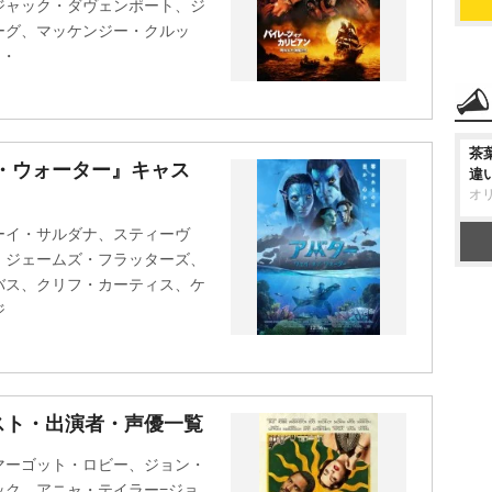
ジャック・ダヴェンポート、ジ
ーグ、マッケンジー・クルッ
イ・
茶
・ウォーター』キャス
違
オ
ーイ・サルダナ、スティーヴ
、ジェームズ・フラッターズ、
バス、クリフ・カーティス、ケ
ジ
スト・出演者・声優一覧
マーゴット・ロビー、ジョン・
ック、アニャ・テイラー=ジョ