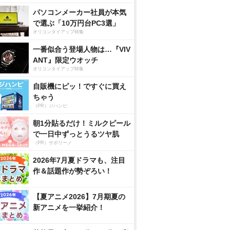
パソコンメーカー社員が本気
で選ぶ「10万円台PC3選」
オリコンタイアップ特集
一番似合う登場人物は…『VIV
ANT』限定ウオッチ
オリコンタイアップ特集
自販機にピッ！ですぐに買え
ちゃう
（PR）ジハンピ
朝1分貼るだけ！ミルクピール
で一日中ずっとうるツヤ肌
（PR）サボリーノ
2026年7月夏ドラマも、注目
作＆話題作が勢ぞろい！
【夏アニメ2026】7月期夏の
新アニメを一挙紹介！