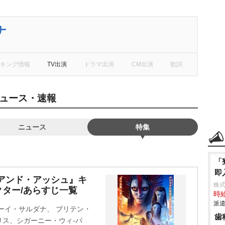
ナ
キング情報
TV出演
ドラマ出演
CM出演
歌詞
ュース・速報
ニュース
特集
「
即
アンド・アッシュ』キ
株
ター/あらすじ一覧
時給
派遣
ーイ・サルダナ、 ブリテン・
歯
ス、シガーニー・ウィ-バ