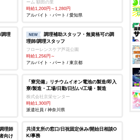
ーム 額田の里
時給1,200円～1,280円
アルバイト・パート / 愛知県
/調理
調理補助スタッフ・無資格可の調
NEW
理師/調理スタッフ
フローレンスケア芦花公園
時給1,256円～
アルバイト・パート / 東京都
「寮完備」リチウムイオン電池の製造/即入
寮/製造・工場/日勤/日払い/工場・製造
株式会社京栄センター
時給1,300円
派遣社員 / 神奈川県
/調理師
共済支所の窓口/日祝固定休み/開始日相談O
K/事務
齢者向け