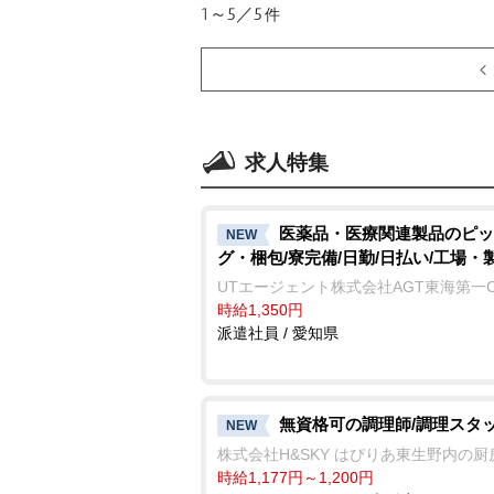
1～5／5
件
求人特集
医薬品・医療関連製品のピッ
NEW
グ・梱包/寮完備/日勤/日払い/工場・
UTエージェント株式会社AGT東海第一
時給1,350円
派遣社員 / 愛知県
無資格可の調理師/調理スタ
NEW
株式会社H&SKY はぴりあ東生野内の厨
時給1,177円～1,200円