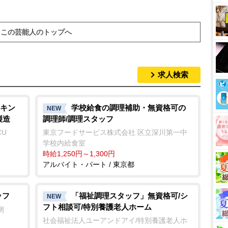
M
u
この芸能人のトップへ
t
e
求人検索
キン
学校給食の調理補助・無資格可の
NEW
製造
調理師/調理スタッフ
CU
東京フードサービス株式会社 区立深川第一中
学校内給食室
時給1,250円～1,300円
アルバイト・パート / 東京都
ッフ
「福祉調理スタッフ」無資格可/シ
NEW
フト相談可/特別養護老人ホーム
房
社会福祉法人ユーアンドアイ/特別養護老人ホ