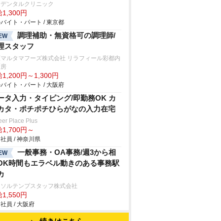
切デンタルクリニック
1,300円
バイト・パート / 東京都
調理補助・無資格可の調理師/
EW
理スタッフ
原マルタマフーズ株式会社 リラフィール彩都内
厨房
1,200円～1,300円
バイト・パート / 大阪府
ータ入力・タイピング/即勤務OK カ
カタ・ポチポチひらがなの入力在宅
eer Place Plus
1,700円～
社員 / 神奈川県
一般事務・OA事務/週3から相
EW
OK時間もエラベル動きのある事務駅
カ
ーソルテンプスタッフ株式会社
1,550円
社員 / 大阪府